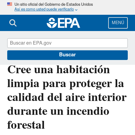
Pasar
Un sitio oficial del Gobierno de Estados Unidos
Así es como usted puede verificarlo
al
contenido
principal
MENÚ
Calidad del aire interior
Buscar
Cree una habitación
limpia para proteger la
calidad del aire interior
durante un incendio
forestal