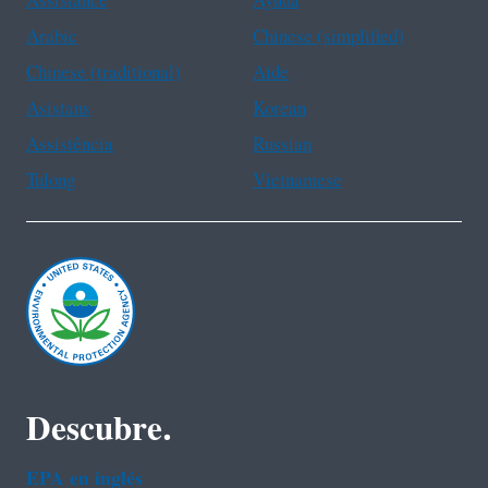
Assistance
Ayuda
Arabic
Chinese (simplified)
Chinese (traditional)
Aide
Asistans
Korean
Assistência
Russian
Tulong
Vietnamese
Descubre.
EPA en ingl‌és