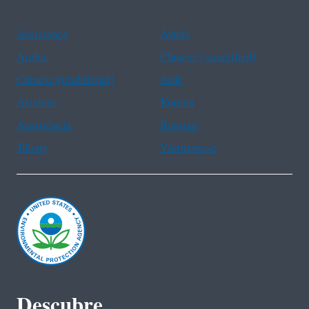
Assistance
Ayuda
Arabic
Chinese (simplified)
Chinese (traditional)
Aide
Asistans
Korean
Assistência
Russian
Tulong
Vietnamese
Descubre.