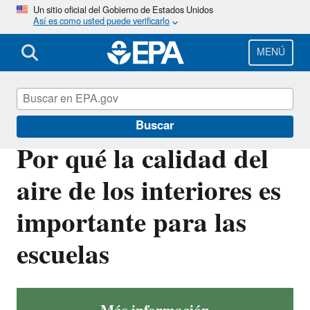
Pasar
Un sitio oficial del Gobierno de Estados Unidos
Así es como usted puede verificarlo
al
contenido
principal
MENÚ
Calidad del aire interior
Buscar
Por qué la calidad del
aire de los interiores es
importante para las
escuelas