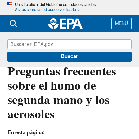
Pasar
Un sitio oficial del Gobierno de Estados Unidos
Así es como usted puede verificarlo
al
contenido
principal
MENÚ
Calidad del aire interior
Buscar
Preguntas frecuentes
sobre el humo de
segunda mano y los
aerosoles
En esta página: