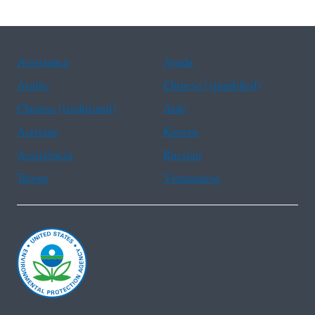
Assistance
Ayuda
Arabic
Chinese (simplified)
Chinese (traditional)
Aide
Asistans
Korean
Assistência
Russian
Tulong
Vietnamese