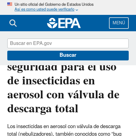
Pasar
Un sitio oficial del Gobierno de Estados Unidos
Así es como usted puede verificarlo
al
contenido
principal
MENÚ
Precauciones de
Buscar
seguridad para el uso
de insecticidas en
aerosol con válvula de
descarga total
Los insecticidas en aerosol con válvula de descarga
total (nebulizadores), también conocidos como “bug