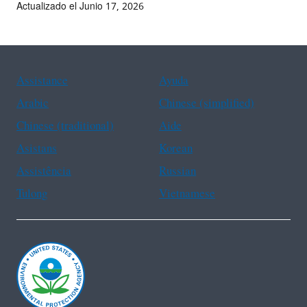
Actualizado el Junio 17, 2026
Assistance
Ayuda
Arabic
Chinese (simplified)
Chinese (traditional)
Aide
Asistans
Korean
Assistência
Russian
Tulong
Vietnamese