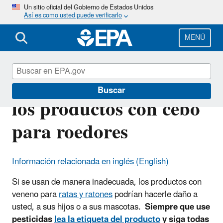
Pasar
Un sitio oficial del Gobierno de Estados Unidos
Así es como usted puede verificarlo
al
contenido
principal
MENÚ
Utilice en forma segura
Buscar
los productos con cebo
para roedores
Información relacionada en inglés (English)
Si se usan de manera inadecuada, los productos con
veneno para
ratas y ratones
podrían hacerle daño a
usted, a sus hijos o a sus mascotas.
Siempre que use
pesticidas
lea la etiqueta del producto
y siga todas