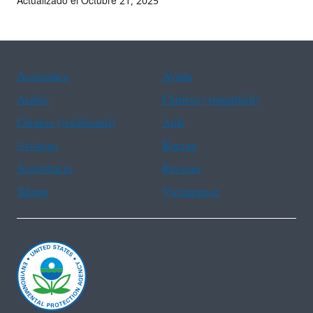
Actualizado el Octubre 21, 2025
Assistance
Ayuda
Arabic
Chinese (simplified)
Chinese (traditional)
Aide
Asistans
Korean
Assistência
Russian
Tulong
Vietnamese