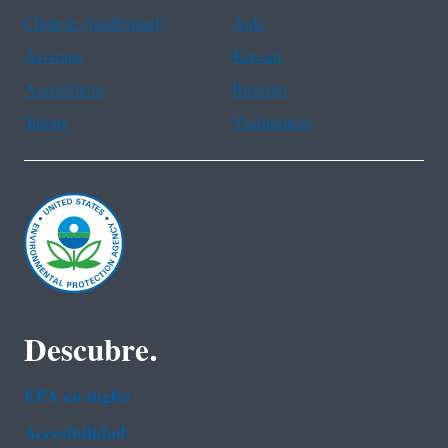
Chinese (traditional)
Aide
Asistans
Korean
Assistência
Russian
Tulong
Vietnamese
Descubre.
EPA en ingl‌és
Accesibilidad