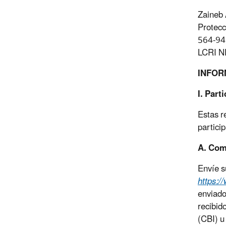
Zaineb 
Protecc
564-945
LCRI N
INFOR
I. Part
Estas r
partici
A. Com
Envíe s
https:/
enviado
recibid
(CBI) u