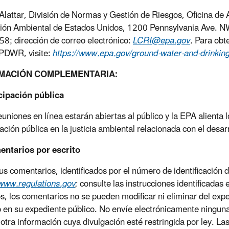
Alattar, División de Normas y Gestión de Riesgos, Oficina d
ión Ambiental de Estados Unidos, 1200 Pennsylvania Ave. N
8; dirección de correo electrónico:
LCRI@epa.gov
.
Para obt
PDWR, visite:
https://www.epa.gov/ground-water-and-drinkin
MACIÓN COMPLEMENTARIA:
icipación pública
euniones en línea estarán abiertas al público y la EPA alienta
pación pública en la justicia ambiental relacionada con el desar
entarios por escrito
us comentarios, identificados por el número de identificac
/www.regulations.gov
;
consulte las instrucciones identificadas 
s, los comentarios no se pueden modificar ni eliminar del exp
o en su expediente público. No envíe electrónicamente ningun
 otra información cuya divulgación esté restringida por ley. La