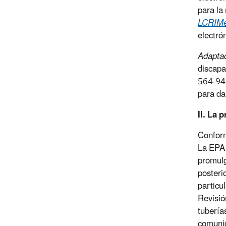
para la
LCRIMe
electró
Adaptac
discapa
564-945
para da
II. La
Conform
La EPA 
promulg
posteri
particu
Revisió
tubería
comunid