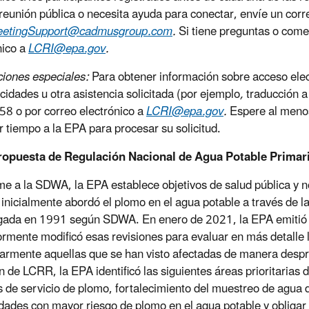
 reunión pública o necesita ayuda para conectar, envíe un corr
etingSupport@cadmusgroup.com
.
Si tiene preguntas o come
nico a
LCRI@epa.gov
.
iones especiales:
Para obtener información sobre acceso ele
cidades u otra asistencia solicitada (por ejemplo
,
traducción a
8 o por correo electrónico a
LCRI@epa.gov
.
Espere al menos
r tiempo a la EPA para procesar su solicitud.
 propuesta de Regulación Nacional de Agua Potable Primar
e a la SDWA, la EPA establece objetivos de salud pública y n
inicialmente abordó el plomo en el agua potable a través de
ada en 1991 según SDWA. En enero de 2021, la EPA emitió l
ormente modificó esas revisiones para evaluar en más detalle 
larmente aquellas que se han visto afectadas de manera despr
n de LCRR, la EPA identificó las siguientes áreas prioritarias 
s de servicio de plomo, fortalecimiento del muestreo de agua de
ades con mayor riesgo de plomo en el agua potable y obligar 