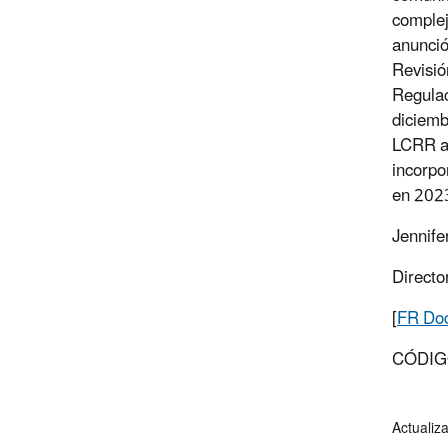
complej
anunció
Revisió
Regulac
diciemb
LCRR a 
incorpo
en 2023
Jennife
Directo
[
FR Do
CÓDIG
Actualiz