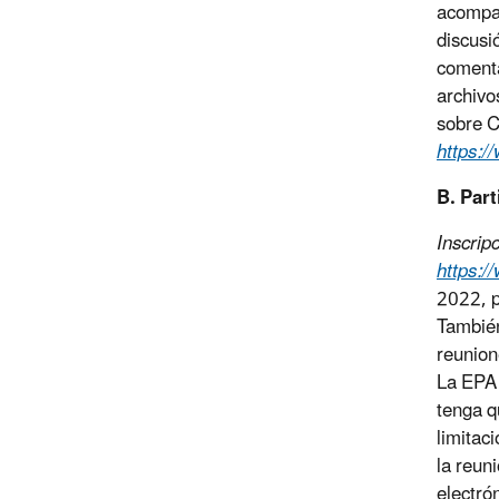
acompañ
discusi
comenta
archivo
sobre C
https:/
B. Part
Inscripc
https:/
2022, p
También
reunion
La EPA 
tenga q
limitac
la reun
electró