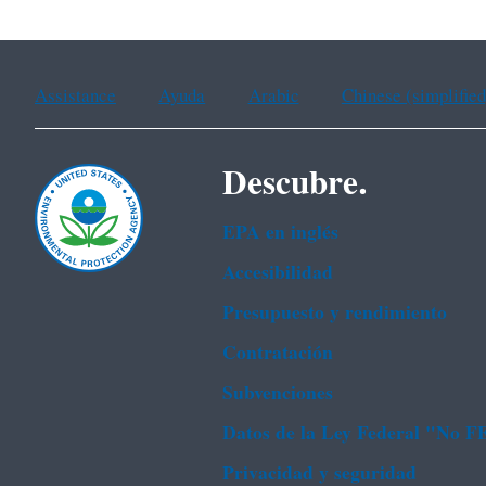
Assistance
Ayuda
Arabic
Chinese (simplified
Descubre.
EPA en ingl‌és
Accesibilidad
Presupuesto y rendimiento
Contratación
Subvenciones
Datos de la Ley Federal "No 
Privacidad y seguridad