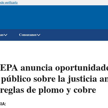
e verificarlo
Pasar
al
contenido
principal
mas
Conozcanos
EPA anuncia oportunidades
 público sobre la justicia
 reglas de plomo y cobre
IA: