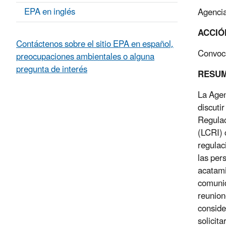
EPA en inglés
Agencia
ACCIÓ
Contáctenos sobre el sitio EPA en español,
Convoca
preocupaciones ambientales o alguna
pregunta de interés
RESUM
La Agen
discuti
Regulac
(LCRI) 
regulaci
las per
acatami
comunid
reunion
conside
solicit