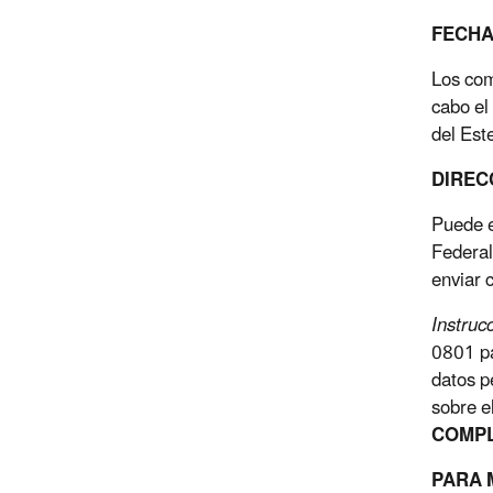
FECHA
Los com
cabo el
del Est
DIREC
Puede e
Federal
enviar 
Instruc
0801 pa
datos p
sobre e
COMP
PARA 