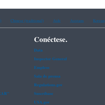
)
Chinese (traditional)
Aide
Asistans
Korean
Conéctese.
Data
Inspector General
Empleos
Sala de prensa
Regulations.gov
FEAR"
Suscríbase
USA.gov