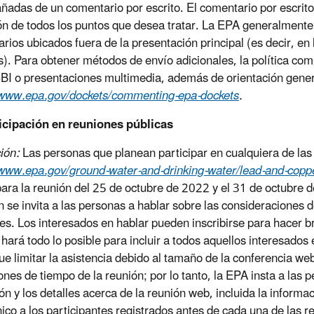
adas de un comentario por escrito. El comentario por escrito s
ón de todos los puntos que desea tratar. La EPA generalmente 
rios ubicados fuera de la presentación principal (es decir, en
s). Para obtener métodos de envío adicionales, la política co
BI o presentaciones multimedia, además de orientación genera
/www.epa.gov/dockets/commenting-epa-dockets
.
icipación en reuniones públicas
ión:
Las personas que planean participar en cualquiera de las 
/www.epa.gov/ground-water-and-drinking-water/lead-and-copp
ara la reunión del 25 de octubre de 2022 y el 31 de octubre 
 se invita a las personas a hablar sobre las consideraciones d
es. Los interesados en hablar pueden inscribirse para hacer b
hará todo lo posible para incluir a todos aquellos interesados e
ue limitar la asistencia debido al tamaño de la conferencia web
iones de tiempo de la reunión; por lo tanto, la EPA insta a la
ión y los detalles acerca de la reunión web, incluida la informa
nico a los participantes registrados antes de cada una de las 