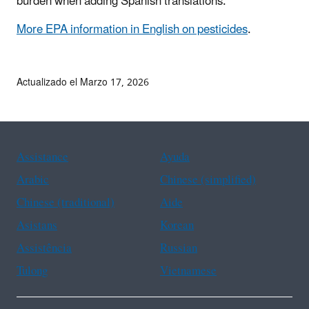
burden when adding Spanish translations.
More EPA information in English on pesticides
.
Actualizado el Marzo 17, 2026
Assistance
Ayuda
Arabic
Chinese (simplified)
Chinese (traditional)
Aide
Asistans
Korean
Assistência
Russian
Tulong
Vietnamese