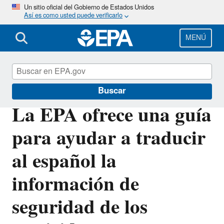
Pasar
Un sitio oficial del Gobierno de Estados Unidos
Así es como usted puede verificarlo
al
contenido
principal
MENÚ
EPA en español
Buscar
La EPA ofrece una guía
para ayudar a traducir
al español la
información de
seguridad de los