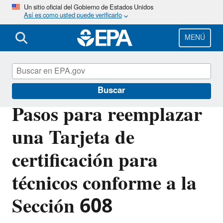
Pasar
Un sitio oficial del Gobierno de Estados Unidos
Así es como usted puede verificarlo
al
contenido
principal
MENÚ
EPA en español
Buscar
Pasos para reemplazar
una Tarjeta de
certificación para
técnicos conforme a la
Sección 608