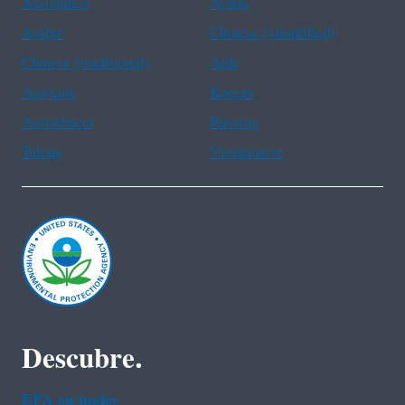
Assistance
Ayuda
Arabic
Chinese (simplified)
Chinese (traditional)
Aide
Asistans
Korean
Assistência
Russian
Tulong
Vietnamese
Descubre.
EPA en ingl‌és