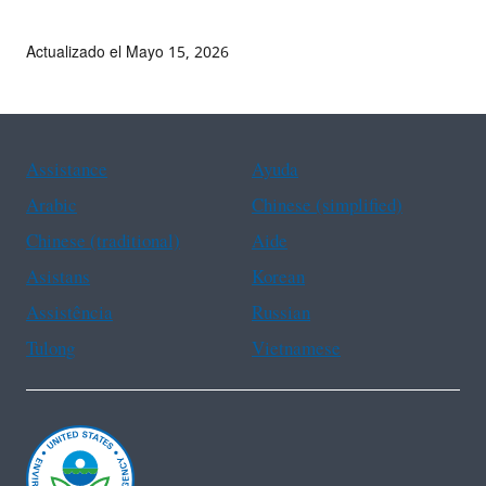
Actualizado el Mayo 15, 2026
Assistance
Ayuda
Arabic
Chinese (simplified)
Chinese (traditional)
Aide
Asistans
Korean
Assistência
Russian
Tulong
Vietnamese