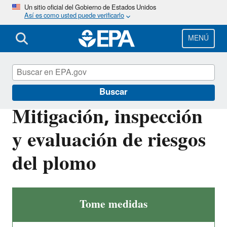
Pasar
Un sitio oficial del Gobierno de Estados Unidos
Así es como usted puede verificarlo
al
contenido
principal
MENÚ
Plomo
Buscar
Mitigación, inspección
y evaluación de riesgos
del plomo
Tome medidas