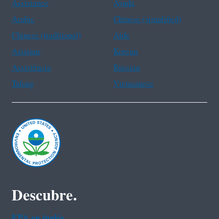
Assistance
Ayuda
Arabic
Chinese (simplified)
Chinese (traditional)
Aide
Asistans
Korean
Assistência
Russian
Tulong
Vietnamese
Descubre.
EPA en ingl‌és