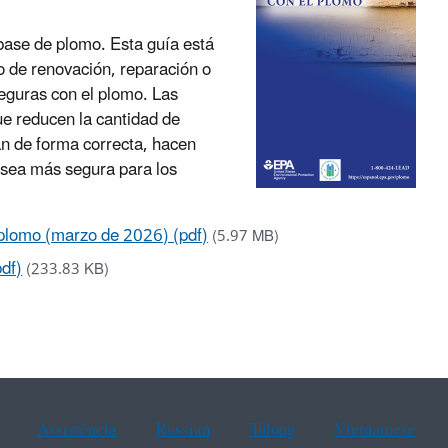
 base de plomo. Esta guía está
to de renovación, reparación o
seguras con el plomo. Las
ue reducen la cantidad de
an de forma correcta, hacen
a sea más segura para los
l plomo (marzo de 2026) (pdf)
(5.97 MB)
df)
(233.83 KB)
Assistência
Russian
Tulong
Vietnamese