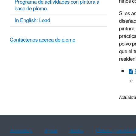
niños c
Programa de actividades con pintura a
base de plomo
Si es a
In English: Lead
diseñad
pintura
práctic
Contáctenos acerca de plomo
polvo p
que el 
residen
Actualiz
Assistance
Ayuda
Arabic
Chinese (simplified