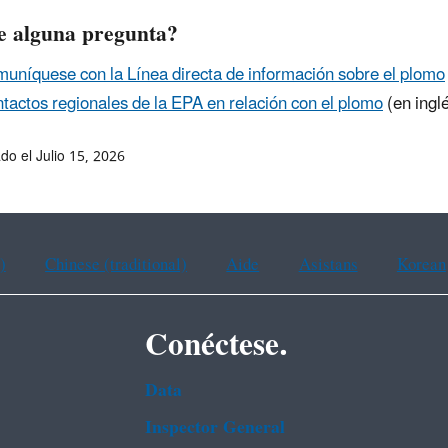
e alguna pregunta?
omuníquese con la Línea directa de información sobre el plomo
tactos regionales de la EPA en relación con el plomo
(en ingl
ado el Julio 15, 2026
)
Chinese (traditional)
Aide
Asistans
Korean
Conéctese.
Data
Inspector General