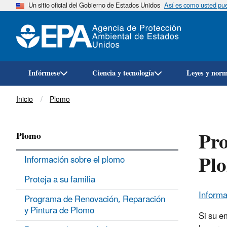
Un sitio oficial del Gobierno de Estados Unidos
Así es como usted pued
Infórmese
Ciencia y tecnología
Leyes y nor
Breadcrumb
Inicio
Plomo
Pro
Plomo
Plo
Información sobre el plomo
Proteja a su familia
Informa
Programa de Renovación, Reparación
y Pintura de Plomo
Si su e