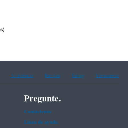
és)
Assistência
Russian
Tulong
Vietnamese
Pregunte.
Contáctenos
Línea de ayuda