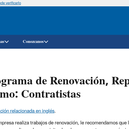
e verificarlo
Pasar
al
contenido
principal
mas
Conozcanos
grama de Renovación, Rep
mo: Contratistas
ción relacionada en inglés
.
mpresa realiza trabajos de renovación, le recomendamos que l