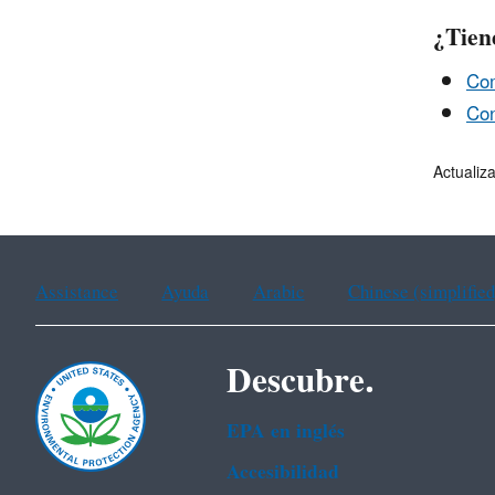
¿Tien
​​C
Con
Actualiz
Assistance
Ayuda
Arabic
Chinese (simplified
Descubre.
EPA en ingl‌és
Accesibilidad