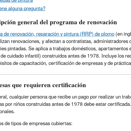
ebas de pintura
ene alguna pregunta?
ipción general del programa de renovación
a de renovación, reparación y pintura (RRP) de plomo
(en ing
lizan renovaciones, y afectan a contratistas, administradores
cies pintadas. Se aplica a trabajos domésticos, apartamentos 
 de cuidado infantil) construidos antes de 1978. Incluye los r
uisitos de capacitación, certificación de empresas y de práctic
sas que requieren certificación
ral, cualquier persona que recibe un pago por realizar un traba
s por niños construidas antes de 1978 debe estar certificada. 
onales.
s de tipos de empresas cubiertas: