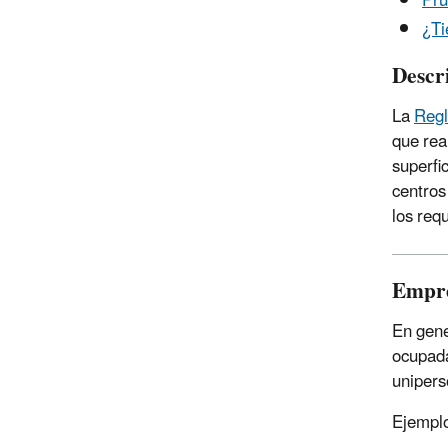
Pru
¿Ti
Descr
La
Regl
que rea
superfi
centros
los req
Empre
En gene
ocupada
unipers
Ejemplo