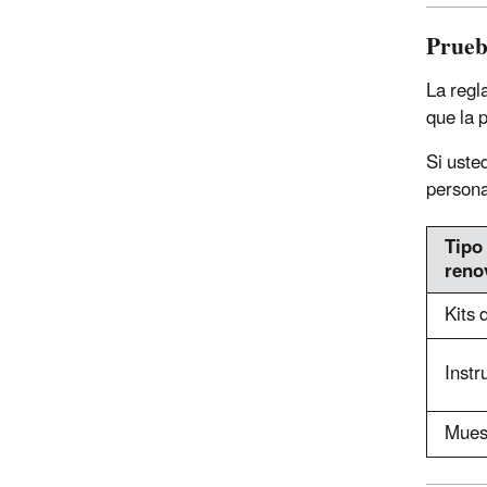
Prueb
La regl
que la 
Si uste
personal
Tipo
reno
Kits 
Instr
Muest