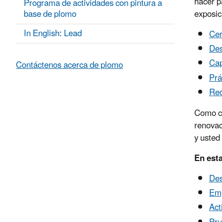
hacer p
Programa de actividades con pintura a
base de plomo
exposic
In English: Lead
Cer
Des
Cap
Contáctenos acerca de plomo
Prá
Rec
Como co
renovac
y usted
En esta
Des
Emp
Act