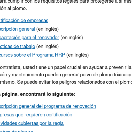
ara cumplir con los requisitos legales para protegerse a sí mis
ión al plomo.
tificación de empresas
cripción general
(en inglés)
acitación para el renovador
(en inglés)
cticas de trabajo
(en inglés)
ursos sobre el Programa RRP
(en inglés)
ntratista,
usted tiene un papel crucial en ayudar a prevenir l
ión y mantenimiento pueden generar polvo de plomo tóxico qu
 mismo. Se puede evitar los peligros relacionados con el plomo
 página, encontrará lo siguiente:
cripción general del programa de renovación
resas que requieren certificación
ividades cubiertas por la regla