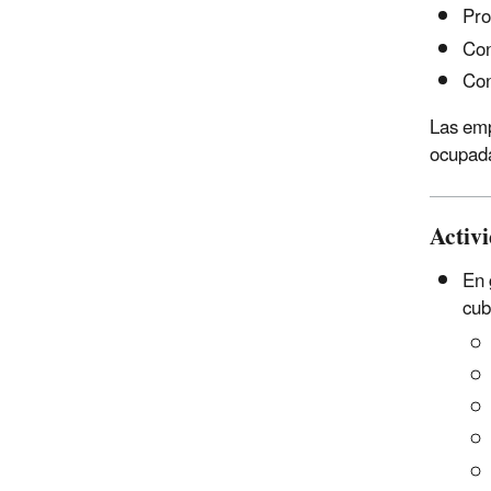
Pro
Con
Con
Las emp
ocupada
Activi
En 
cub