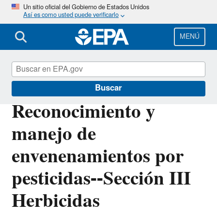
Pasar
Un sitio oficial del Gobierno de Estados Unidos
Así es como usted puede verificarlo
al
contenido
principal
MENÚ
Seguridad Laboral al Usar Pesticidas
Buscar
Reconocimiento y
manejo de
envenenamientos por
pesticidas--Sección III
Herbicidas