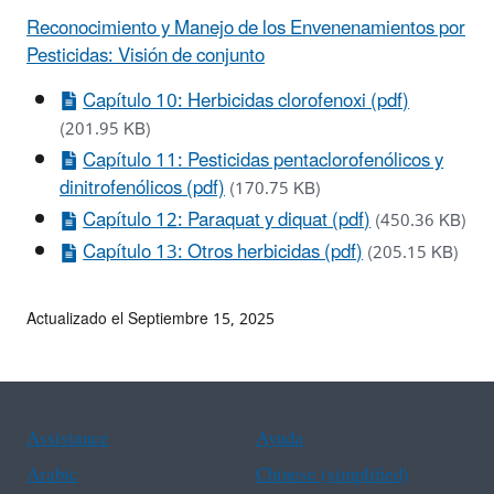
Reconocimiento y Manejo de los Envenenamientos por
Pesticidas: Visión de conjunto
Capítulo 10: Herbicidas clorofenoxi (pdf)
(201.95 KB)
Capítulo 11: Pesticidas pentaclorofenólicos y
dinitrofenólicos (pdf)
(170.75 KB)
Capítulo 12: Paraquat y diquat (pdf)
(450.36 KB)
Capítulo 13: Otros herbicidas (pdf)
(205.15 KB)
Actualizado el Septiembre 15, 2025
Assistance
Ayuda
Arabic
Chinese (simplified)