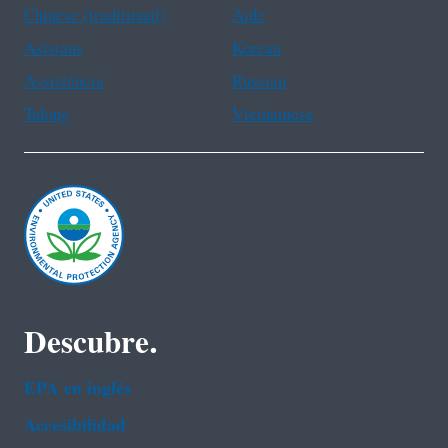
Chinese (traditional)
Aide
Asistans
Korean
Assistência
Russian
Tulong
Vietnamese
Descubre.
EPA en ingl‌és
Accesibilidad