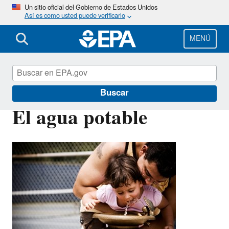
Pasar
Un sitio oficial del Gobierno de Estados Unidos
Así es como usted puede verificarlo
al
contenido
principal
MENÚ
EPA en español
Buscar
El agua potable