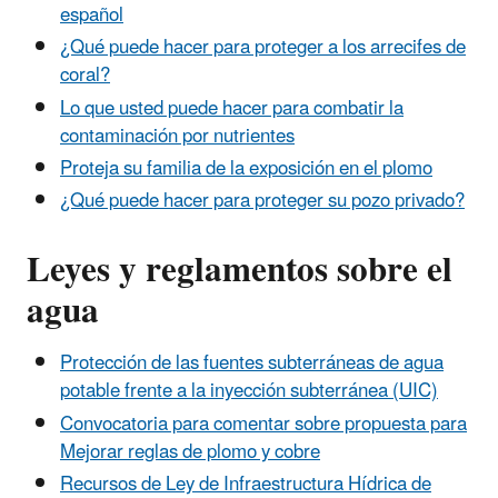
español
¿Qué puede hacer para proteger a los arrecifes de
coral?
Lo que usted puede hacer para combatir la
contaminación por nutrientes
Proteja su familia de la exposición en el plomo
¿Qué puede hacer para proteger su pozo privado?
Leyes y reglamentos sobre el
agua
Protección de las fuentes subterráneas de agua
potable frente a la inyección subterránea (UIC)
Convocatoria para comentar sobre propuesta para
Mejorar reglas de plomo y cobre
Recursos de Ley de Infraestructura Hídrica de