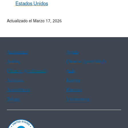
Estados Unidos
Actualizado el Marzo 17, 2026
Assistance
Ayuda
Arabic
Chinese (simplified)
Chinese (traditional)
Aide
Asistans
Korean
Assistência
Russian
Tulong
Vietnamese