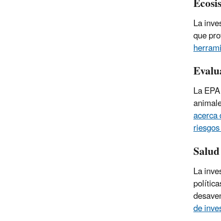
Ecosi
La inve
que pro
herrami
Evalu
La EPA 
animale
acerca 
riesgos
Salud
La inve
polític
desave
de inve