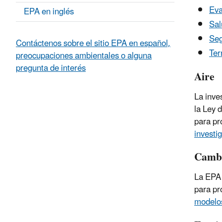
Eva
EPA en inglés
Sal
Seg
Contáctenos sobre el sitio EPA en español,
Ter
preocupaciones ambientales o alguna
pregunta de interés
Aire
La inve
la Ley 
para pr
investi
Cambi
La EPA 
para pr
modelos