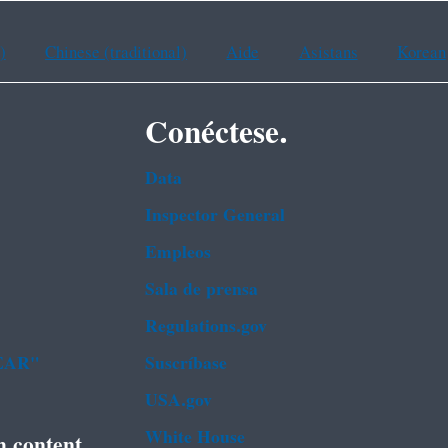
)
Chinese (traditional)
Aide
Asistans
Korean
Conéctese.
Data
Inspector General
Empleos
Sala de prensa
Regulations.gov
FEAR"
Suscríbase
USA.gov
White House
h content.