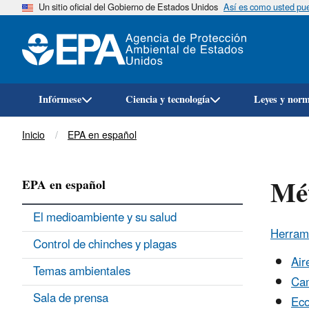
Un sitio oficial del Gobierno de Estados Unidos
Así es como usted pued
Infórmese
Ciencia y tecnología
Leyes y nor
Breadcrumb
Inicio
EPA en español
Mét
EPA en español
El medioambiente y su salud
Herrami
Control de chinches y plagas
Air
Temas ambientales
Cam
Sala de prensa
Eco