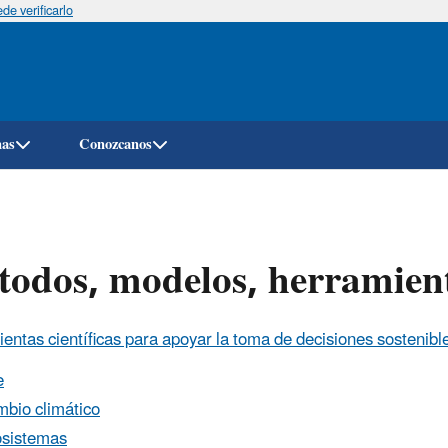
e verificarlo
Pasar
al
contenido
principal
mas
Conozcanos
odos, modelos, herramient
entas científicas para apoyar la toma de decisiones sostenibl
e
bio climático
sistemas