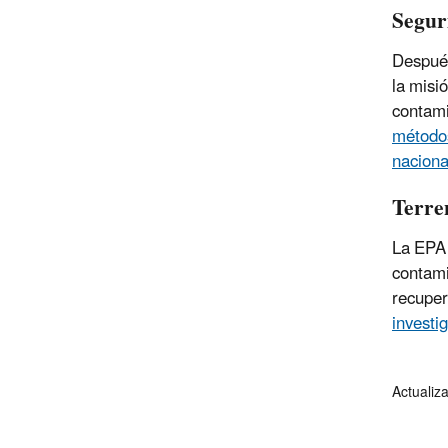
Segur
Después
la misi
contami
métodos
naciona
Terre
La EPA 
contami
recuper
investi
Actualiz