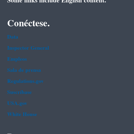
Some links include English content.
Conéctese.
Data
Inspector General
Empleos
Sala de prensa
Regulations.gov
Suscríbase
USA.gov
White House