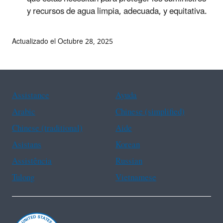
y recursos de agua limpia, adecuada, y equitativa.
Actualizado el Octubre 28, 2025
Assistance
Ayuda
Arabic
Chinese (simplified)
Chinese (traditional)
Aide
Asistans
Korean
Assistência
Russian
Tulong
Vietnamese