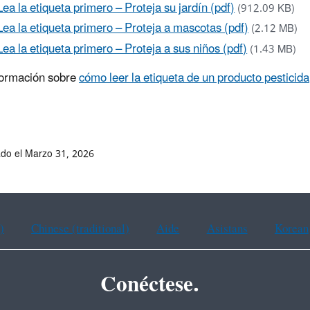
Lea la etiqueta primero – Proteja su jardín (pdf)
(912.09 KB)
Lea la etiqueta primero – Proteja a mascotas (pdf)
(2.12 MB)
Lea la etiqueta primero – Proteja a sus niños (pdf)
(1.43 MB)
formación sobre
cómo leer la etiqueta de un producto pesticida
ado el Marzo 31, 2026
)
Chinese (traditional)
Aide
Asistans
Korean
Conéctese.