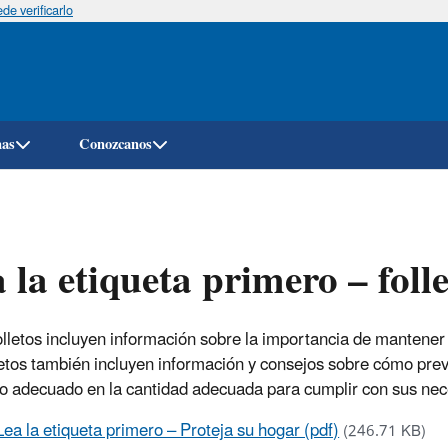
e verificarlo
Pasar
al
contenido
principal
mas
Conozcanos
 la etiqueta primero – foll
olletos incluyen información sobre la importancia de mantener
letos también incluyen información y consejos sobre cómo pr
o adecuado en la cantidad adecuada para cumplir con sus nec
Lea la etiqueta primero – Proteja su hogar (pdf)
(246.71 KB)