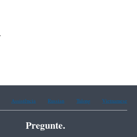
.
Assistência
Russian
Tulong
Vietnamese
Pregunte.