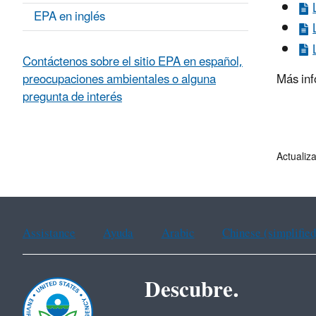
EPA en inglés
Contáctenos sobre el sitio EPA en español,
Más in
preocupaciones ambientales o alguna
pregunta de interés
Actualiz
Assistance
Ayuda
Arabic
Chinese (simplified
Descubre.