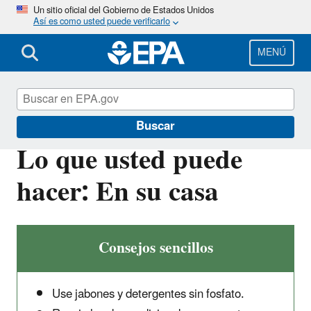
Pasar
Un sitio oficial del Gobierno de Estados Unidos
Así es como usted puede verificarlo
al
contenido
principal
MENÚ
EPA en español
Buscar
Lo que usted puede
hacer: En su casa
Consejos sencillos
Use jabones y detergentes sin fosfato.