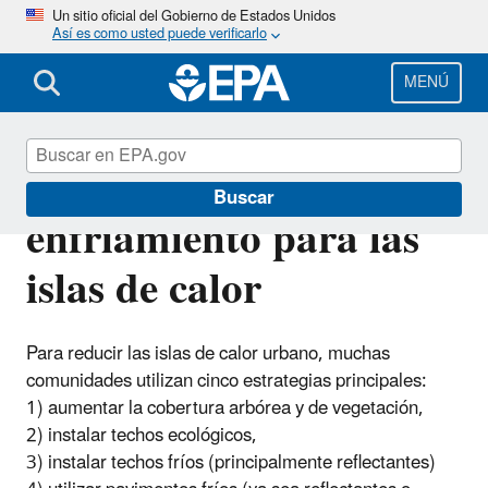
Pasar
Un sitio oficial del Gobierno de Estados Unidos
Así es como usted puede verificarlo
al
contenido
principal
MENÚ
Estrategias de
Buscar
enfriamiento para las
islas de calor
Para reducir las islas de calor urbano, muchas
comunidades utilizan cinco estrategias principales:
1) aumentar la cobertura arbórea y de vegetación,
2) instalar techos ecológicos,
3) instalar techos fríos (principalmente reflectantes)