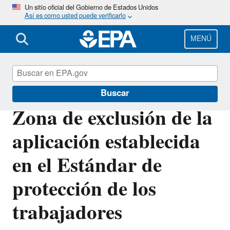
Pasar
Un sitio oficial del Gobierno de Estados Unidos
Así es como usted puede verificarlo
al
contenido
principal
MENÚ
Seguridad Laboral al Usar Pesticidas
Buscar
Zona de exclusión de la
aplicación establecida
en el Estándar de
protección de los
trabajadores