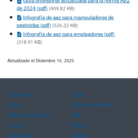
Guía provisional actualizada para la norma AEZ
de 2024 (pdf)
(909.82 KB)
Infografía de aez para manipuladores de
pesticidas (pdf)
(526.22 KB)
Infografía de aez para empleadores (pdf)
(318.91 KB)
Actualizado el Diciembre 16, 2025
Assistance
Ayuda
Arabic
Chinese (simplified)
Chinese (traditional)
Aide
Asistans
Korean
Assistência
Russian