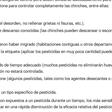
ione para controlar completamente las chinches, entre ellas:
 desorden, no rellenar grietas ni fisuras, etc.).
 de descanso conocidas (las chinches pueden descansar o esc
eron haber migrado (habitaciones contiguas u otros departame
 etiqueta (aplicar los pesticidas en muy poca cantidad puede
o de tiempo adecuado (muchos pesticidas no eliminarán huevos
ión no estará controlada.
cione (algunos pesticidas, tales como los agentes desecantes o
un tipo específico de pesticida.
son expuestos a un pesticida durante un tiempo, los más sensi
r en una rápida disminución de la eficacia relativa del pestici