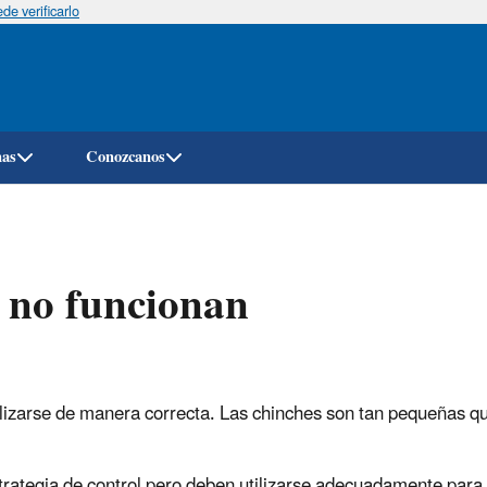
e verificarlo
Pasar
al
contenido
principal
mas
Conozcanos
 no funcionan
realizarse de manera correcta. Las chinches son tan pequeñas qu
trategia de control pero deben utilizarse adecuadamente para 