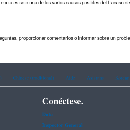
stencia es solo una de las varias causas posibles del fracaso d
reguntas, proporcionar comentarios o informar sobre un probl
)
Chinese (traditional)
Aide
Asistans
Korean
Conéctese.
Data
Inspector General