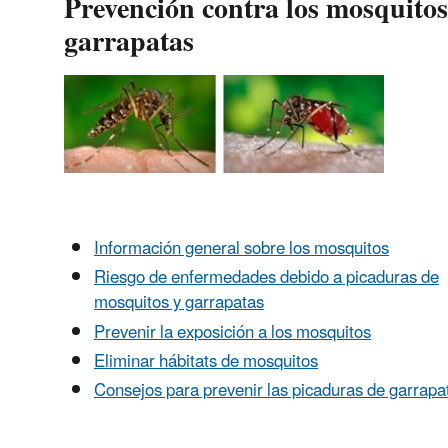
Prevención contra los mosquitos
garrapatas
Información general sobre los mosquitos
Riesgo de enfermedades debido a picaduras de
mosquitos y garrapatas
Prevenir la exposición a los mosquitos
Eliminar hábitats de mosquitos
Consejos para prevenir las picaduras de garrapa