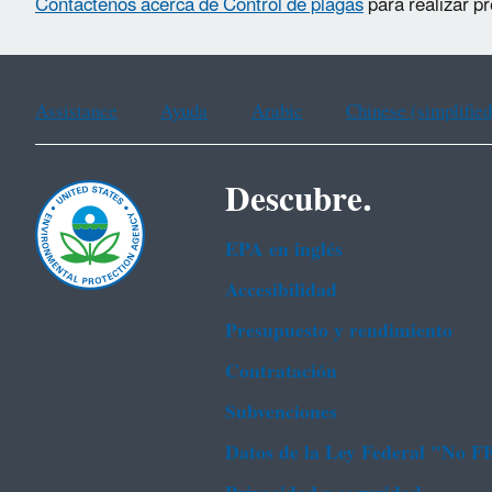
Contáctenos acerca de Control de plagas
para realizar p
Assistance
Ayuda
Arabic
Chinese (simplified
Descubre.
EPA en ingl‌és
Accesibilidad
Presupuesto y rendimiento
Contratación
Subvenciones
Datos de la Ley Federal "No 