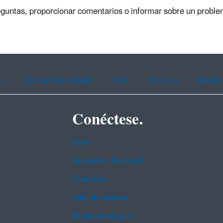
eguntas, proporcionar comentarios o informar sobre un proble
)
Chinese (traditional)
Aide
Asistans
Korean
Conéctese.
Data
Inspector General
Empleos
Sala de prensa
Regulations.gov