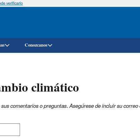
e verificarlo
Pasar
al
contenido
principal
mas
Conozcanos
ambio climático
s sus comentarios o preguntas. Asegúrese de incluir su correo 