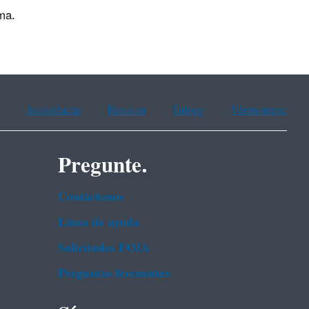
ma.
Assistência
Russian
Tulong
Vietnamese
Pregunte.
Contáctenos
Línea de ayuda
Solicitudes FOIA
Preguntas frecuentes