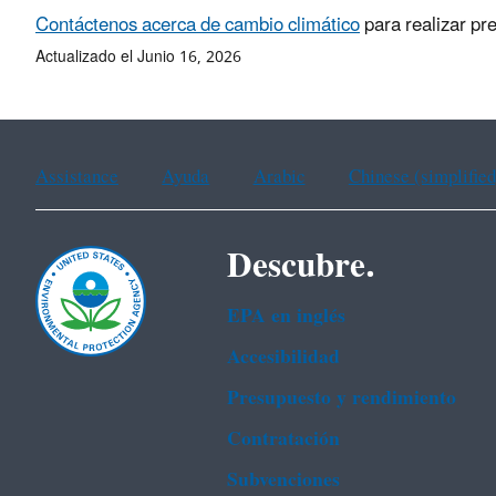
Contáctenos acerca de cambio climático
para realizar pr
Actualizado el Junio 16, 2026
Assistance
Ayuda
Arabic
Chinese (simplified
Descubre.
EPA en ingl‌és
Accesibilidad
Presupuesto y rendimiento
Contratación
Subvenciones