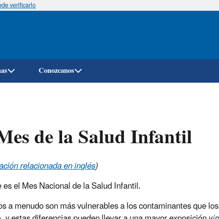
e verificarlo
Pasar
al
contenido
principal
mas
Conozcanos
Mes de la Salud Infantil
ación relacionada en inglés
)
 es el Mes Nacional de la Salud Infantil.
os a menudo son más vulnerables a los contaminantes que los 
a, y estas diferencias pueden llevar a una mayor exposición y/