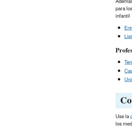
Además 
para lo
infantil
Ent
Lis
Profe
Tem
Cap
Uni
Co
Use la
los med