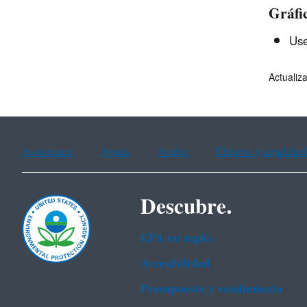
Gráfi
Use
Actualiz
Assistance
Ayuda
Arabic
Chinese (simplified
Descubre.
EPA en ingl‌és
Accesibilidad
Presupuesto y rendimiento