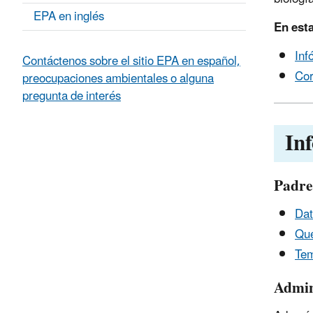
EPA en inglés
En esta
Inf
Contáctenos sobre el sitio EPA en español,
Cor
preocupaciones ambientales o alguna
pregunta de interés
In
Padre
Dat
Qué
Tem
Admin