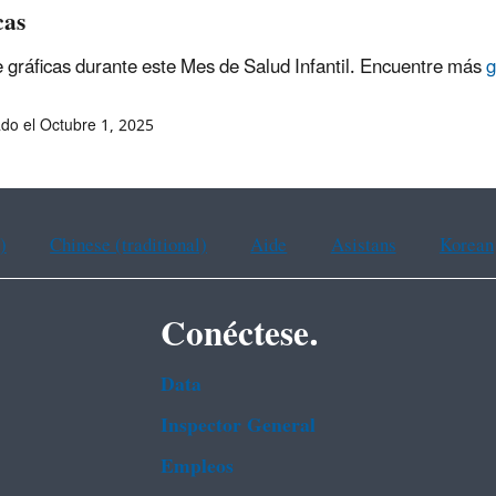
cas
 gráficas durante este Mes de Salud Infantil. Encuentre más
g
ado el Octubre 1, 2025
)
Chinese (traditional)
Aide
Asistans
Korean
Conéctese.
Data
Inspector General
Empleos