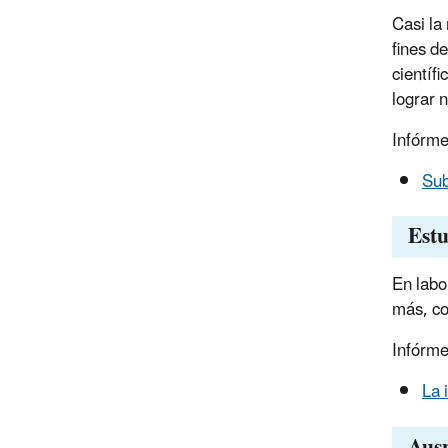
Casi la
fines d
científ
lograr 
Infórme
Sub
Estu
En labo
más, co
Infórme
La 
Ausp