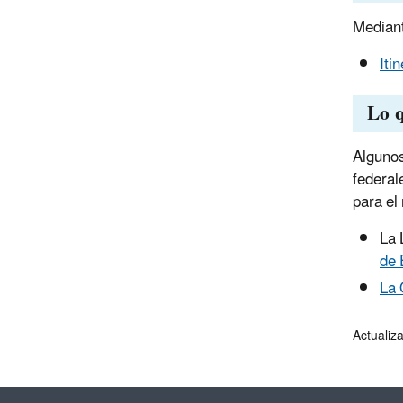
Mediant
Iti
Lo 
Algunos
federal
para el
La 
de 
La 
Actualiz