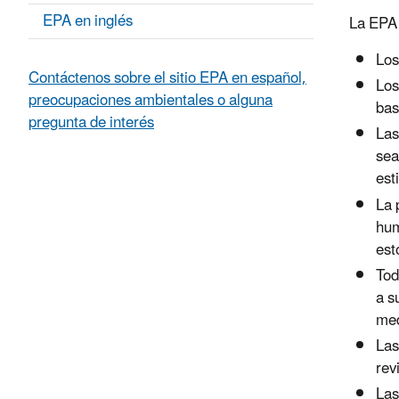
EPA en inglés
La EPA 
Los
Contáctenos sobre el sitio EPA en español,
Los
preocupaciones ambientales o alguna
bas
pregunta de interés
Las
sea
est
La 
hum
est
Tod
a s
med
Las
rev
Las