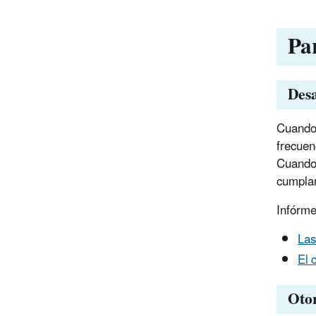
Pa
Des
Cuando 
frecuen
Cuando 
cumplan
Infórme
Las
El 
Oto