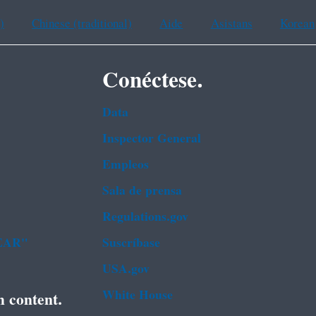
)
Chinese (traditional)
Aide
Asistans
Korean
Conéctese.
Data
Inspector General
Empleos
Sala de prensa
Regulations.gov
FEAR"
Suscríbase
USA.gov
White House
h content.