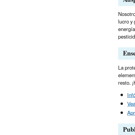
Nosotro
lucro y
energía
pestici
Ens
La prot
element
resto. 
Inf
Vea
Apr
Pub