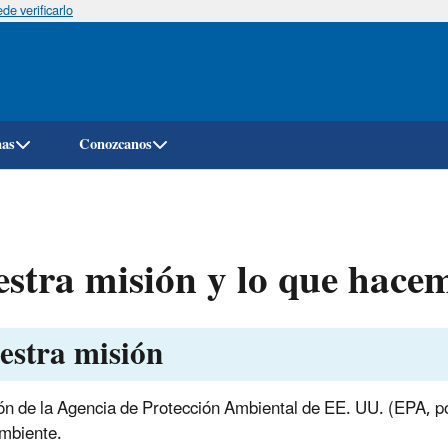
e verificarlo
Pasar
al
contenido
principal
mas
Conozcanos
stra misión y lo que hace
estra misión
ón de la Agencia de Protección Ambiental de EE. UU. (EPA, por
mbiente.