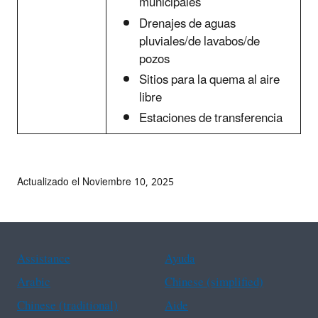
municipales
Drenajes de aguas
pluviales/de lavabos/de
pozos
Sitios para la quema al aire
libre
Estaciones de transferencia
Actualizado el Noviembre 10, 2025
Assistance
Ayuda
Arabic
Chinese (simplified)
Chinese (traditional)
Aide