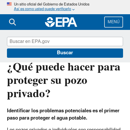
Pasar
Un sitio oficial del Gobierno de Estados Unidos
Así es como usted puede verificarlo
al
contenido
principal
MENÚ
EPA en español
Buscar
¿Qué puede hacer para
proteger su pozo
privado?
Identificar los problemas potenciales es el primer
paso para proteger el agua potable.
Los pozos privados e individuales son responsabilidad