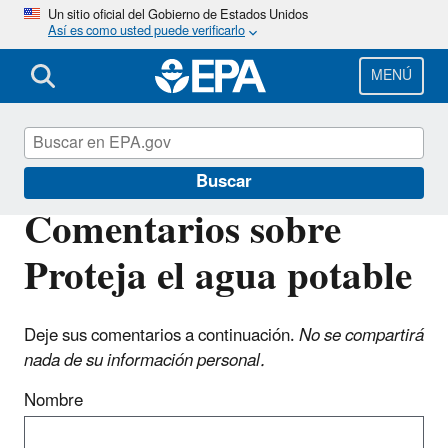
Pasar
Un sitio oficial del Gobierno de Estados Unidos
Así es como usted puede verificarlo
al
contenido
principal
MENÚ
Proteja el Agua Potable
Buscar
Comentarios sobre
Proteja el agua potable
Deje sus comentarios a continuación.
No se compartirá
nada de su información personal.
Nombre