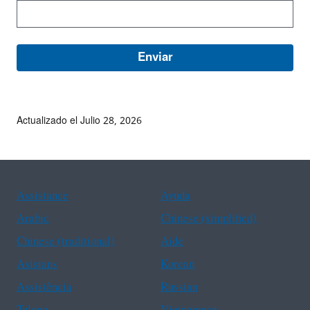
Actualizado el Julio 28, 2026
Assistance
Ayuda
Arabic
Chinese (simplified)
Chinese (traditional)
Aide
Asistans
Korean
Assistência
Russian
Tulong
Vietnamese