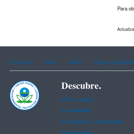
Para ob
Actualiz
Assistance
Ayuda
Arabic
Chinese (simplified
Descubre.
EPA en ingl‌és
Accesibilidad
Presupuesto y rendimiento
Contratación