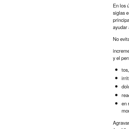
En los 
siglas 
princip
ayudar 
No evit
increme
y el pe
tos
irr
dol
rea
en 
mon
Agravar