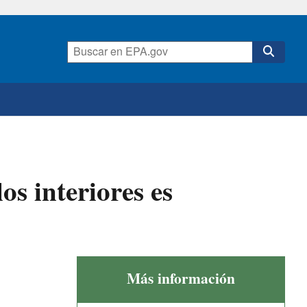
os interiores es
Más información