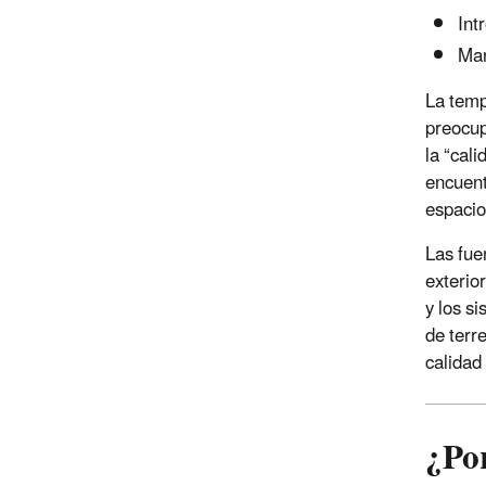
Int
Man
La temp
preocup
la “cal
encuent
espacio
Las fue
exterior
y los s
de terr
calidad 
¿Po