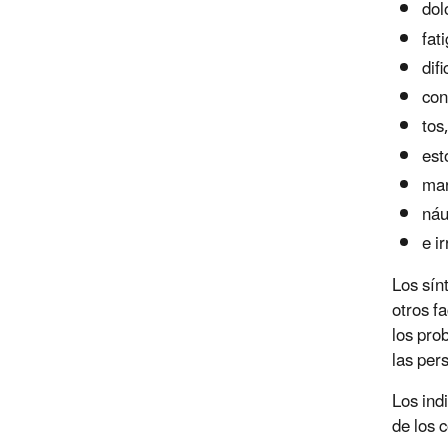
dol
fat
dif
con
tos
est
mar
náu
e i
Los sín
otros f
los pro
las per
Los ind
de los 