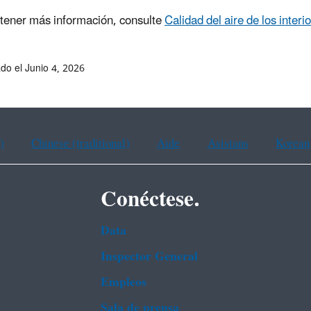
tener más información, consulte
Calidad del aire de los interi
ado el Junio 4, 2026
)
Chinese (traditional)
Aide
Asistans
Korean
Conéctese.
Data
Inspector General
Empleos
Sala de prensa