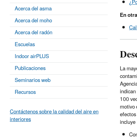
¿Po
Acerca del asma
En otr
Acerca del moho
Cal
Acerca del radón
Escuelas
Desc
Indoor airPLUS
Publicaciones
La mayo
contami
Seminarios web
Agencia
indican
Recursos
100 vec
motivo 
Contáctenos sobre la calidad del aire en
efectos
interiores
incluye 
Con