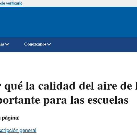
e verificarlo
Pasar
al
contenido
principal
mas
Conozcanos
 qué la calidad del aire de l
ortante para las escuelas
 página:
cripción general