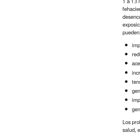
1 a 13 
fehacie
desenca
exposic
pueden
imp
red
ace
inc
ten
gen
imp
gen
Los pro
salud, 