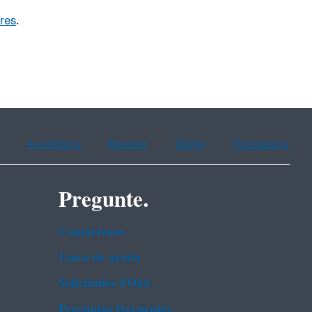
ores
.
Assistência
Russian
Tulong
Vietnamese
Pregunte.
Contáctenos
Línea de ayuda
Solicitudes FOIA
Preguntas frecuentes