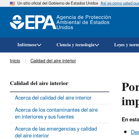
Un sitio oficial del Gobierno de Estados Unidos
Así es como usted pued
Infórmese
Ciencia y tecnología
Leyes y nor
Breadcrumb
Inicio
Calidad del aire interior
Por
Calidad del aire interior
imp
Acerca del calidad del aire interior
Acerca de los contaminantes del aire
en interiores y sus fuentes
En esta
Acerca de las emergencias y calidad
Des
del aire interior