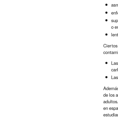
asm
enf
sup
o e
len
Ciertos
contami
Las
car
Las
Además,
de los 
adultos
en espa
estudia