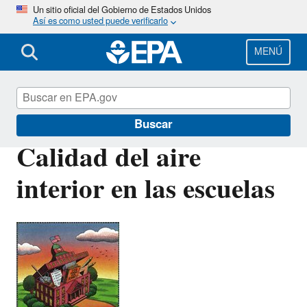
Pasar
Un sitio oficial del Gobierno de Estados Unidos
Así es como usted puede verificarlo
al
contenido
principal
MENÚ
Calidad del aire interior
Buscar
Calidad del aire
interior en las escuelas