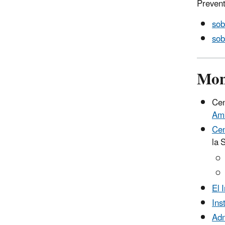
Prevent
sob
sob
Mon
Cen
Amb
Cen
la 
El 
Ins
Adm