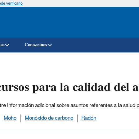
e verificarlo
Pasar
al
contenido
principal
mas
Conozcanos
ursos para la calidad del a
re información adicional sobre asuntos referentes a la salud 
Moho
Monóxido de carbono
Radón