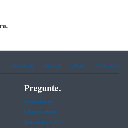
ema.
Assistência
Russian
Tulong
Vietnamese
Pregunte.
Contáctenos
Línea de ayuda
Solicitudes FOIA