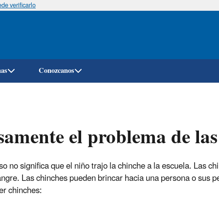
e verificarlo
Pasar
al
contenido
principal
mas
Conozcanos
samente el problema de las 
 no significa que el niño trajo la chinche a la escuela. Las ch
ngre. Las chinches pueden brincar hacia una persona o sus p
er chinches: