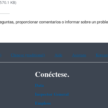
(570.1 KB)
reguntas, proporcionar comentarios o informar sobre un probl
)
Chinese (traditional)
Aide
Asistans
Korean
Conéctese.
Data
Inspector General
Empleos