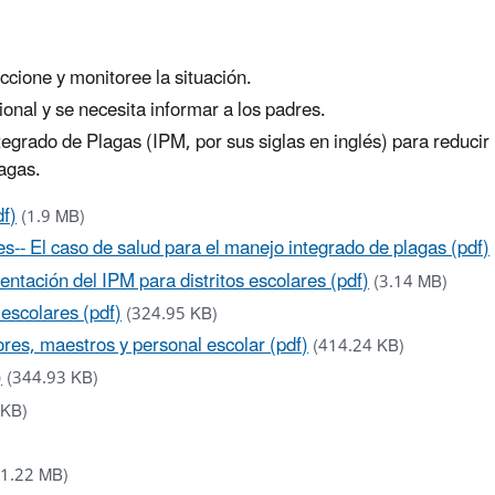
cione y monitoree la situación.
onal y se necesita informar a los padres.
egrado de Plagas (IPM, por sus siglas en inglés) para reducir 
lagas.
df)
(1.9 MB)
-- El caso de salud para el manejo integrado de plagas (pdf)
entación del IPM para distritos escolares (pdf)
(3.14 MB)
escolares (pdf)
(324.95 KB)
res, maestros y personal escolar (pdf)
(414.24 KB)
)
(344.93 KB)
 KB)
(1.22 MB)