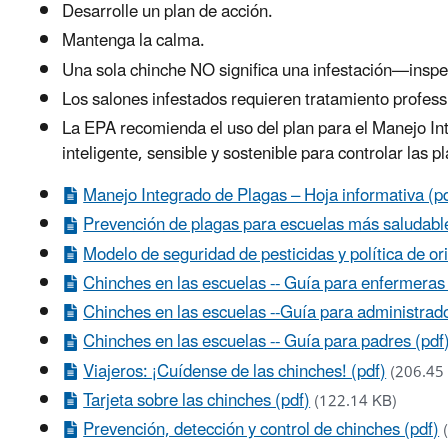
Desarrolle un plan de acción.
Mantenga la calma.
Una sola chinche NO significa una infestación—inspec
Los salones infestados requieren tratamiento professi
La EPA recomienda el uso del plan para el Manejo Int
inteligente, sensible y sostenible para controlar las p
Manejo Integrado de Plagas – Hoja informativa (p
Prevención de plagas para escuelas más saludables
Modelo de seguridad de pesticidas y política de ori
Chinches en las escuelas -- Guía para enfermeras 
Chinches en las escuelas --Guía para administrado
Chinches en las escuelas -- Guía para padres (pdf
Viajeros: ¡Cuídense de las chinches! (pdf)
(206.45
Tarjeta sobre las chinches (pdf)
(122.14 KB)
Prevención, detección y control de chinches (pdf)