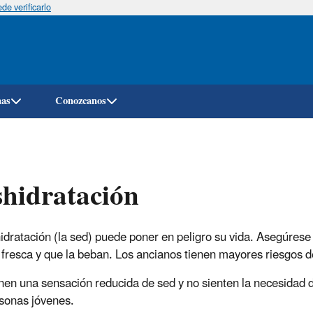
e verificarlo
Pasar
al
contenido
principal
mas
Conozcanos
hidratación
idratación (la sed) puede poner en peligro su vida. Asegúrese
 fresca y que la beban. Los ancianos tienen mayores riesgos d
nen una sensación reducida de sed y no sienten la necesidad d
sonas jóvenes.