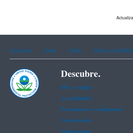
Actualiz
Assistance
Ayuda
Arabic
Chinese (simplified
Descubre.
EPA en ingl‌és
Accesibilidad
Presupuesto y rendimiento
Contratación
Subvenciones