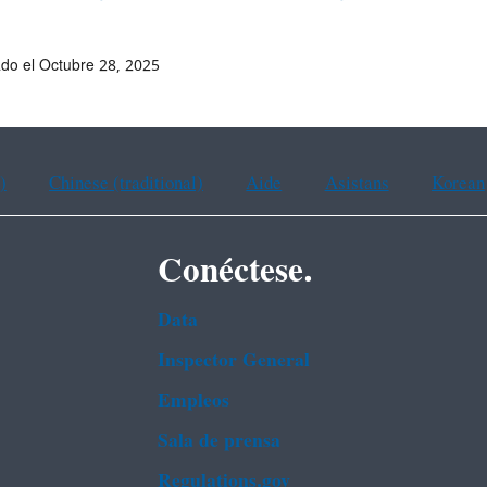
ado el Octubre 28, 2025
)
Chinese (traditional)
Aide
Asistans
Korean
Conéctese.
Data
Inspector General
Empleos
Sala de prensa
Regulations.gov