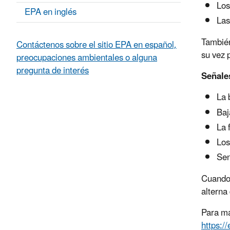
Los
EPA en inglés
Las
También
Contáctenos sobre el sitio EPA en español,
su vez 
preocupaciones ambientales o alguna
pregunta de interés
Señale
La 
Baj
La 
Los
Sen
Cuando 
alterna
Para má
https:/