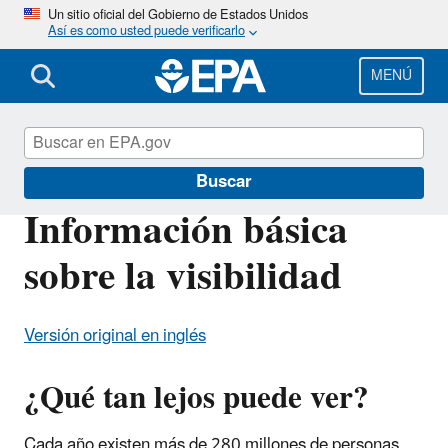
Pasar
Un sitio oficial del Gobierno de Estados Unidos
Así es como usted puede verificarlo
al
contenido
principal
MENÚ
EPA en español
Buscar
Información básica
sobre la visibilidad
Versión original en inglés
¿Qué tan lejos puede ver?
Cada año existen más de 280 millones de personas