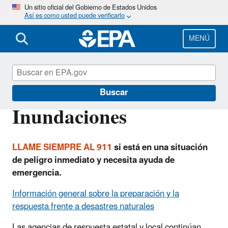
Pasar
Un sitio oficial del Gobierno de Estados Unidos
Así es como usted puede verificarlo
al
contenido
principal
MENÚ
EPA en español
Buscar
Inundaciones
LLAME SIEMPRE AL 911
si está en una situación
de peligro inmediato y necesita ayuda de
emergencia.
Información general sobre la preparación y la
respuesta frente a desastres naturales
Las agencias de respuesta estatal y local continúan