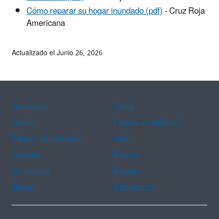
Cómo reparar su hogar inundado (pdf)
- Cruz Roja
Americana
Actualizado el Junio 26, 2026
Assistance
Ayuda
Arabic
Chinese (simplified)
Chinese (traditional)
Aide
Asistans
Korean
Assistência
Russian
Tulong
Vietnamese