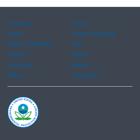
Assistance
Ayuda
Arabic
Chinese (simplified)
Chinese (traditional)
Aide
Asistans
Korean
Assistência
Russian
Tulong
Vietnamese