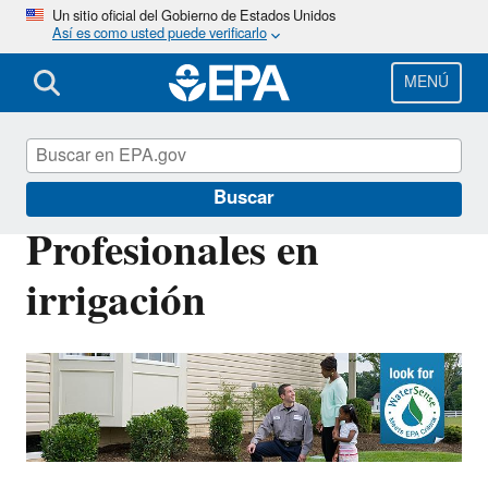
Pasar
Un sitio oficial del Gobierno de Estados Unidos
Así es como usted puede verificarlo
al
contenido
principal
MENÚ
WaterSense en español
Buscar
Profesionales en
irrigación