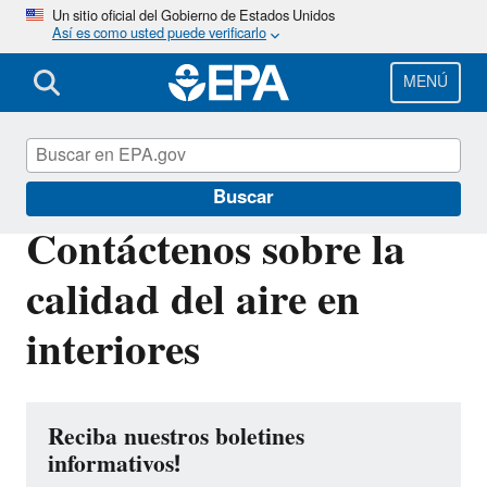
Pasar
Un sitio oficial del Gobierno de Estados Unidos
Así es como usted puede verificarlo
al
contenido
principal
MENÚ
Calidad del aire interior
Buscar
Contáctenos sobre la
calidad del aire en
interiores
Reciba nuestros boletines
informativos!