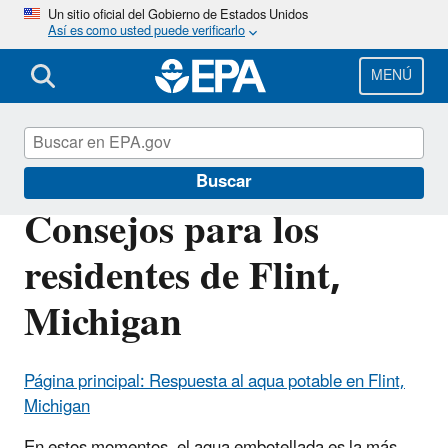
Pasar
Un sitio oficial del Gobierno de Estados Unidos
Así es como usted puede verificarlo
al
contenido
principal
MENÚ
EPA en español
Buscar
Consejos para los
residentes de Flint,
Michigan
Página principal: Respuesta al aqua potable en Flint,
Michigan
En estos momentos, el agua embotellada es la más