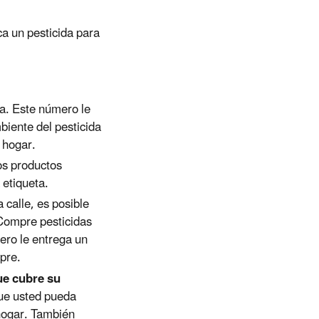
a un pesticida para
da. Este número le
iente del pesticida
 hogar.
os productos
 etiqueta.
 calle, es posible
 Compre pesticidas
ero le entrega un
pre.
ue cubre su
que usted pueda
 hogar. También