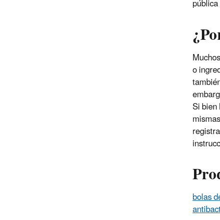
pública
¿Po
Muchos 
o ingre
también
embargo
Si bien
mismas 
registr
instruc
Prod
bolas d
antibac