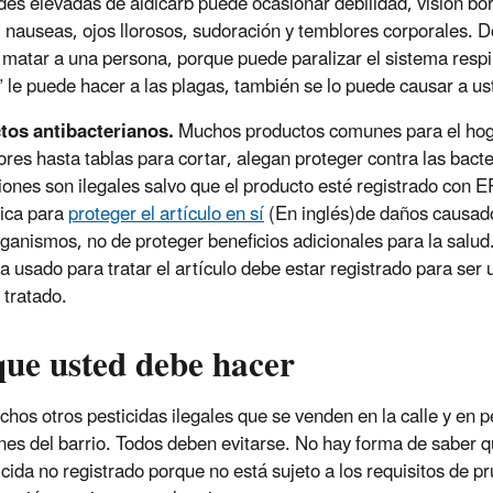
des elevadas de aldicarb puede ocasionar debilidad, visión bor
 nauseas, ojos llorosos, sudoración y temblores corporales. D
matar a una persona, porque puede paralizar el sistema respir
” le puede hacer a las plagas, también se lo puede causar a us
tos antibacterianos.
Muchos productos comunes para el hog
ores hasta tablas para cortar, alegan proteger contra las bact
iones son ilegales salvo que el producto esté registrado con E
lica para
proteger el artículo en sí
(En inglés)
de daños causad
ganismos, no de proteger beneficios adicionales para la salud
da usado para tratar el artículo debe estar registrado para ser
 tratado.
que usted debe hacer
hos otros pesticidas ilegales que se venden en la calle y en 
es del barrio. Todos deben evitarse. No hay forma de saber q
icida no registrado porque no está sujeto a los requisitos de p