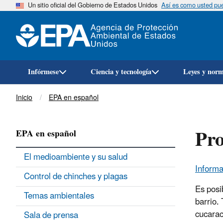
Un sitio oficial del Gobierno de Estados Unidos
Así es como usted pued
Infórmese
Ciencia y tecnología
Leyes y nor
Breadcrumb
Inicio
EPA en español
Pro
EPA en español
El medioambiente y su salud
Informa
Control de chinches y plagas
Es posi
Temas ambientales
barrio.
cucarac
Sala de prensa