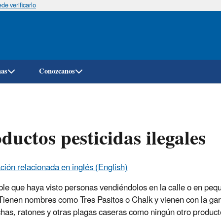
e verificarlo
Pasar
al
contenido
principal
mas
Conozcanos
ductos pesticidas ilegales
ción relacionada en inglés (English)
ble que haya visto personas vendiéndolos en la calle o en peq
 Tienen nombres como Tres Pasitos o Chalk y vienen con la ga
has, ratones y otras plagas caseras como ningún otro product