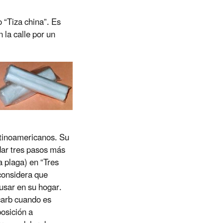
 “Tiza china”. Es
 la calle por un
atinoamericanos. Su
dar tres pasos más
a plaga) en “Tres
considera que
usar en su hogar.
carb cuando es
posición a