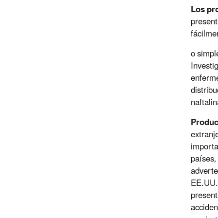
Los pro
present
fácilme
o simpl
Investi
enferme
distrib
naftali
Produc
extranj
importa
países,
adverte
EE.UU. 
present
acciden