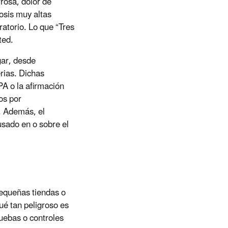
rosa, dolor de
osis muy altas
atorio. Lo que “Tres
ted.
ar, desde
erias. Dichas
PA o la afirmación
os por
. Además, el
 usado en o sobre el
pequeñas tiendas o
ué tan peligroso es
ruebas o controles