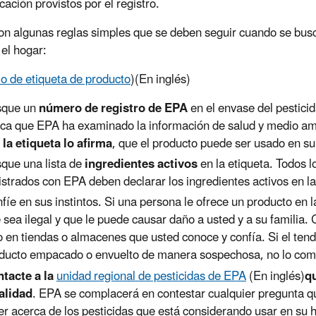
cación provistos por el registro.
on algunas reglas simples que se deben seguir cuando se busc
 el hogar:
o de etiqueta de producto
)
(En inglés)
sque un
número de registro de EPA
en el envase del pestici
ica que EPA ha examinado la información de salud y medio amb
i la etiqueta lo afirma
, que el producto puede ser usado en su
que una lista de
ingredientes activos
en la etiqueta. Todos l
istrados con EPA deben declarar los ingredientes activos en la
fíe en sus instintos. Si una persona le ofrece un producto en la
 sea ilegal y que le puede causar daño a usted y a su familia.
o en tiendas o almacenes que usted conoce y confía. Si el tend
ducto empacado o envuelto de manera sospechosa, no lo com
tacte a la
unidad regional de pesticidas de EPA
(En inglés)
q
alidad
. EPA se complacerá en contestar cualquier pregunta 
er acerca de los pesticidas que está considerando usar en su