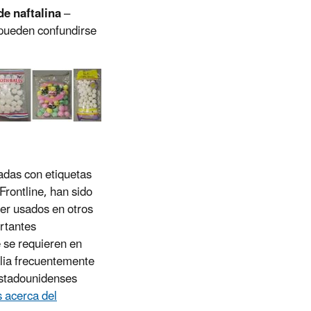
de naftalina
–
 pueden confundirse
radas con etiquetas
rontline, han sido
ser usados en otros
ortantes
 se requieren en
lia frecuentemente
estadounidenses
 acerca del