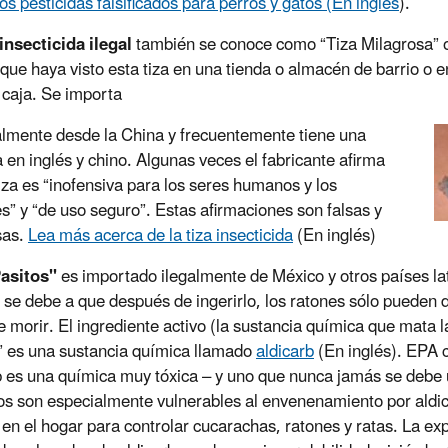
os pesticidas falsificados para perros y gatos
(En inglés
).
 insecticida ilegal
también se conoce como “Tiza Milagrosa” o
 que haya visto esta tiza en una tienda o almacén de barrio o en
a caja. Se importa
almente desde la China y frecuentemente tiene una
a en inglés y chino. Algunas veces el fabricante afirma
tiza es “inofensiva para los seres humanos y los
s” y “de uso seguro”. Estas afirmaciones son falsas y
sas.
Lea más acerca de la tiza insecticida
(En inglés)
Pasitos"
es importado ilegalmente de México y otros países l
se debe a que después de ingerirlo, los ratones sólo pueden 
e morir. El ingrediente activo (la sustancia química que mata l
” es una sustancia química llamado
aldicarb
(En inglés)
. EPA 
b es una química muy tóxica – y uno que nunca jamás se debe 
os son especialmente vulnerables al envenenamiento por aldi
 en el hogar para controlar cucarachas, ratones y ratas. La ex