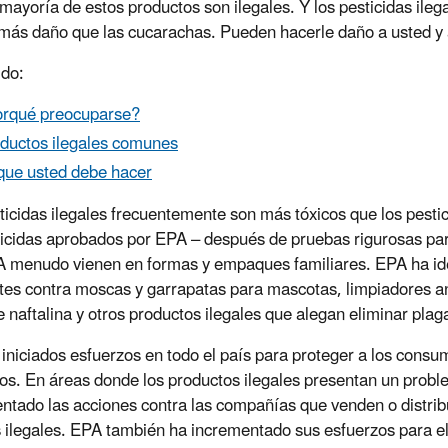
 mayoría de estos productos son ilegales. Y los pesticidas ile
ás daño que las cucarachas. Pueden hacerle daño a usted y a
do:
rqué preocuparse?
ductos ilegales comunes
que usted debe hacer
ticidas ilegales frecuentemente son más tóxicos que los pestic
ticidas aprobados por EPA – después de pruebas rigurosas par
A menudo vienen en formas y empaques familiares. EPA ha ide
tes contra moscas y garrapatas para mascotas, limpiadores an
e naftalina y otros productos ilegales que alegan eliminar plag
iniciados esfuerzos en todo el país para proteger a los consu
os. En áreas donde los productos ilegales presentan un prob
ntado las acciones contra las compañías que venden o distrib
 ilegales. EPA también ha incrementado sus esfuerzos para el