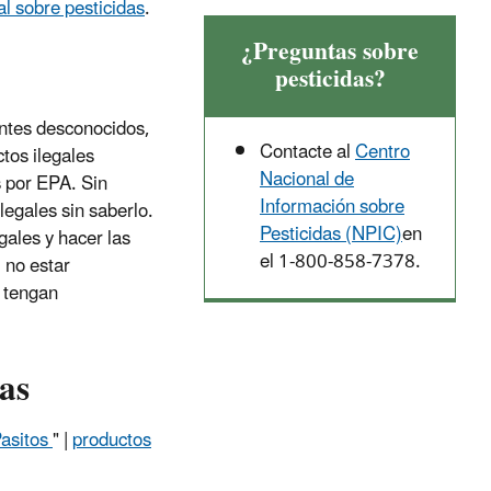
l sobre pesticidas
.
¿Preguntas sobre
pesticidas?
entes desconocidos,
Contacte al
Centro
tos ilegales
Nacional de
s por EPA. Sin
Información sobre
egales sin saberlo.
Pesticidas (NPIC)
en
gales y hacer las
el 1-800-858-7378.
 no estar
e tengan
as
Pasitos
" |
productos