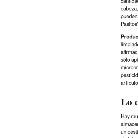
cantida
cabeza,
pueden 
Pasitos
Produc
limpiad
afirmac
sólo ap
microor
pestici
artículo
Lo 
Hay muc
almacen
un pest