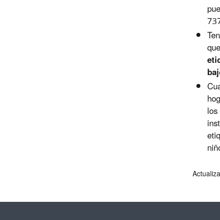
pue
73
Ten
que
eti
baj
Cua
hog
los
ins
eti
niñ
Actualiz