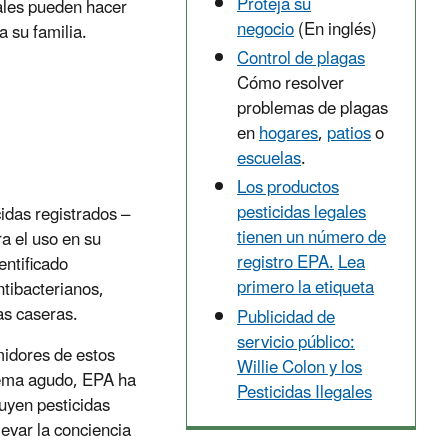
Proteja su
gales pueden hacer
negocio
(En inglés)
 su familia.
Control de plagas
Cómo resolver
problemas de plagas
en
hogares
,
patios
o
escuelas
.
Los productos
pesticidas legales
idas registrados –
tienen un número de
a el uso en su
registro EPA.
Lea
ntificado
primero la etiqueta
tibacterianos,
as caseras.
Publicidad de
servicio público:
midores de estos
Willie Colon y los
lema agudo, EPA ha
Pesticidas Ilegales
uyen pesticidas
evar la conciencia