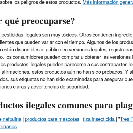
 sobre los peligros de estos productos.
Más información genera
r qué preocuparse?
pesticidas ilegales son muy tóxicos. Otros contienen ingredi
dientes que pueden variar con el tiempo. Algunos de los produc
 están disponibles al público en versiones legales, registrada
, los consumidores pueden comprar u obtener las versiones il
 los productos ilegales pueden parecerse a sus contrapartes le
afirmaciones, estos productos aún no han sido probados. Y al
ados, sus etiquetas no han sido examinadas para asegurar qu
ciones claras y advertencias de seguridad.
uctos ilegales comunes para plag
e naftalina
|
productos para mascotas
|
tiza insecticida
| "
Tres 
terianos