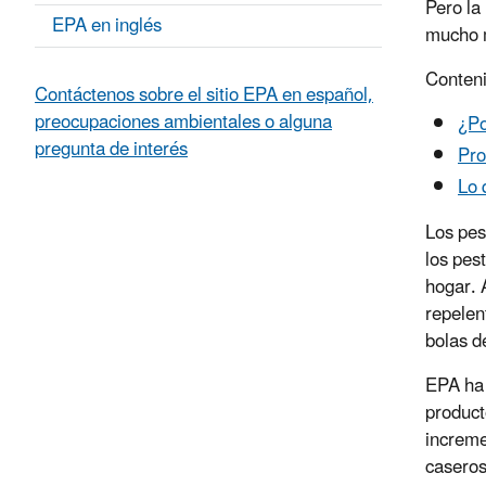
Pero la
EPA en inglés
mucho m
Conteni
Contáctenos sobre el sitio EPA en español,
preocupaciones ambientales o alguna
¿Po
pregunta de interés
Pro
Lo 
Los pes
los pes
hogar. 
repelen
bolas d
EPA ha 
product
increme
caseros