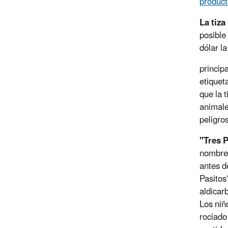
product
La tiza
posible
dólar l
princip
etiquet
que la 
animale
peligro
"Tres 
nombre 
antes d
Pasitos
aldicar
Los niñ
rociado