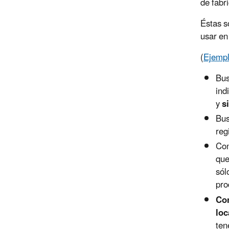
de fabri
Éstas s
usar en
(
Ejempl
Bu
ind
y
s
Bus
reg
Con
que
sól
pro
Con
loc
ten