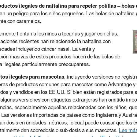
ductos ilegales de naftalina para repeler polillas – bolas 
an un peligro para los niños pequeños. Las bolas de naftalina
nte con caramelos,
emente tientan a los niños a tocarlas y jugar con ellas.
gaciones recientes han relacionado la naftalina con
dades incluyendo cáncer nasal. La venta y
ución masivas de estos productos hacen de las bolas de
na ilegales particularmente preocupantes.
tos ilegales para mascotas
, incluyendo versiones no regist
eras de productos comunes para mascotas como Advantage y F
dos y vendidos en los EE.UU. Si bien están registrados para 
 algunas versiones con etiquetas extranjeras han omitido imp
ncias, especialmente aquellas relacionadas con los niños, que
Las versiones importadas de países como Inglaterra y Austra
an dosis en unidades métricas, lo cual puede causar que los 
talmente den sobredosis o sub-dosis a sus mascotas.
Lee más