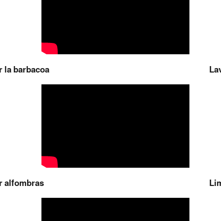
r la barbacoa
Lav
r alfombras
Lim