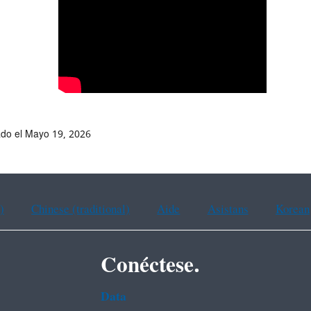
ado el Mayo 19, 2026
)
Chinese (traditional)
Aide
Asistans
Korean
Conéctese.
Data