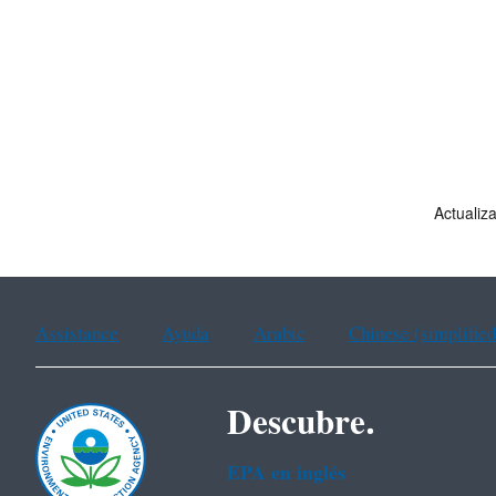
Actualiz
Assistance
Ayuda
Arabic
Chinese (simplified
Descubre.
EPA en ingl‌és