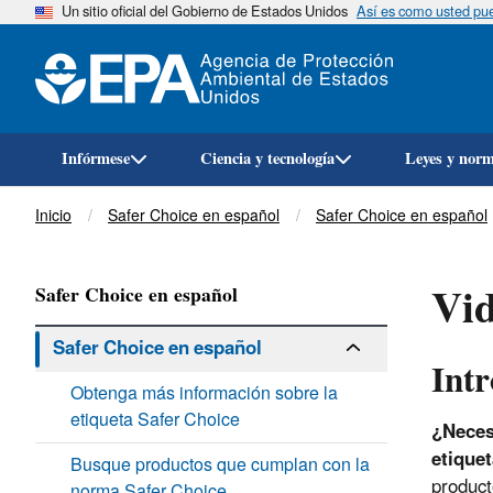
Un sitio oficial del Gobierno de Estados Unidos
Así es como usted pued
Infórmese
Ciencia y tecnología
Leyes y nor
Breadcrumb
Inicio
Safer Choice en español
Safer Choice en español
Vid
Safer Choice en español
Safer Choice en español
Intr
Obtenga más información sobre la
etiqueta Safer Choice
¿Neces
etiquet
Busque productos que cumplan con la
product
norma Safer Choice