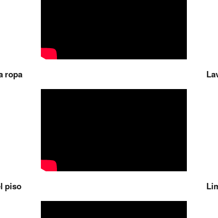
a ropa
La
l piso
Li