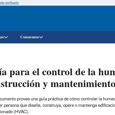
e verificarlo
Pasar
al
contenido
principal
mas
Conozcanos
a para el control de la hu
strucción y mantenimiento 
cumento provee una guía práctica de cómo controlar la humeda
er persona que diseñe, construya, opere o mantenga edificacion
cionado (HVAC).