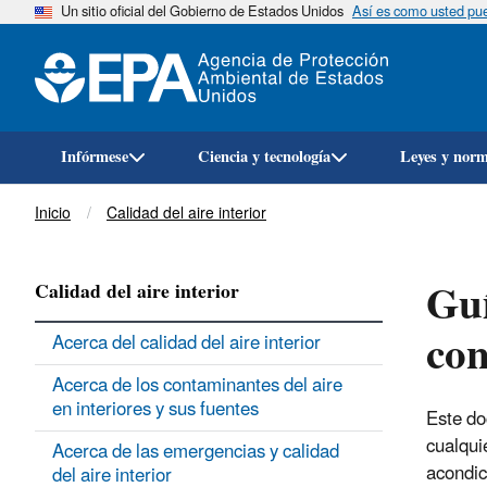
Un sitio oficial del Gobierno de Estados Unidos
Así es como usted pued
Infórmese
Ciencia y tecnología
Leyes y nor
Breadcrumb
Inicio
Calidad del aire interior
Guí
Calidad del aire interior
con
Acerca del calidad del aire interior
Acerca de los contaminantes del aire
en interiores y sus fuentes
Este do
cualqui
Acerca de las emergencias y calidad
acondi
del aire interior