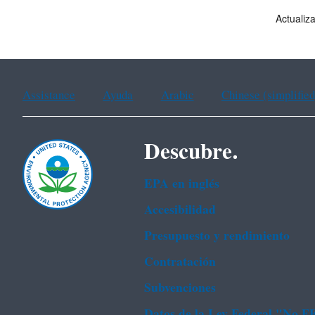
Actualiz
Assistance
Ayuda
Arabic
Chinese (simplified
Descubre.
EPA en ingl‌és
Accesibilidad
Presupuesto y rendimiento
Contratación
Subvenciones
Datos de la Ley Federal "No 