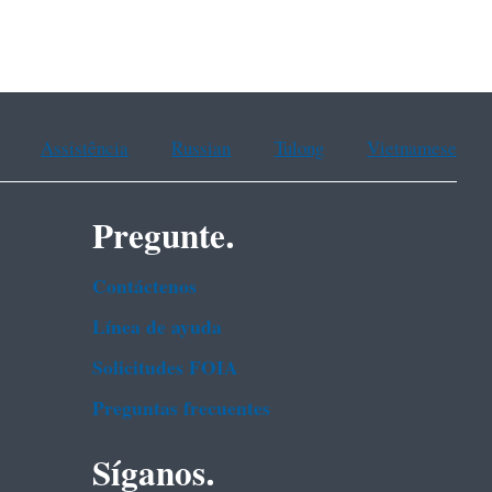
Assistência
Russian
Tulong
Vietnamese
Pregunte.
Contáctenos
Línea de ayuda
Solicitudes FOIA
Preguntas frecuentes
Síganos.