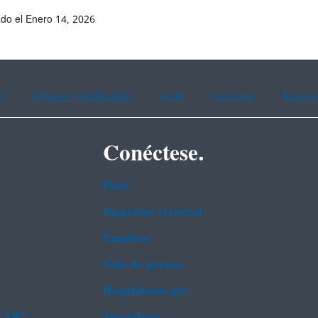
ado el Enero 14, 2026
)
Chinese (traditional)
Aide
Asistans
Korean
Conéctese.
Data
Inspector General
Empleos
Sala de prensa
Regulations.gov
FEAR"
Suscríbase