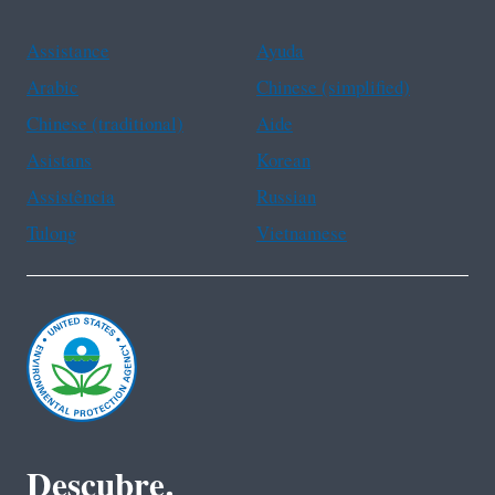
Assistance
Ayuda
Arabic
Chinese (simplified)
Chinese (traditional)
Aide
Asistans
Korean
Assistência
Russian
Tulong
Vietnamese
Descubre.