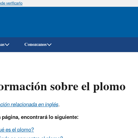
e verificarlo
Pasar
al
contenido
principal
mas
Conozcanos
ormación sobre el plomo
ción relacionada en inglés
.
 página, encontrará lo siguiente:
é es el plomo?