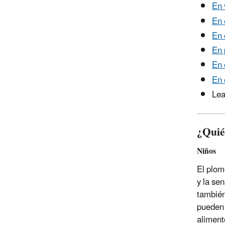
En 
En 
En 
En 
En 
En 
Le
¿Quié
Niños
El plom
y la se
también
pueden 
aliment