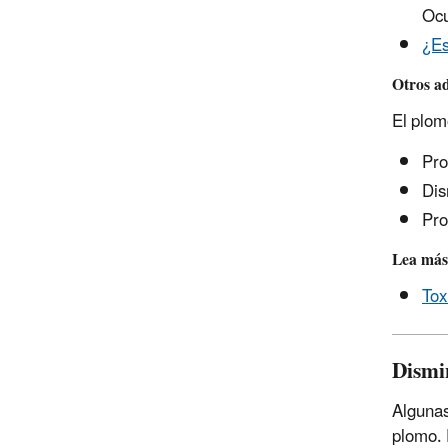
Ocu
¿Es
Otros ad
El plom
Pro
Dis
Pro
Lea más 
Tox
Dismi
Algunas
plomo. 