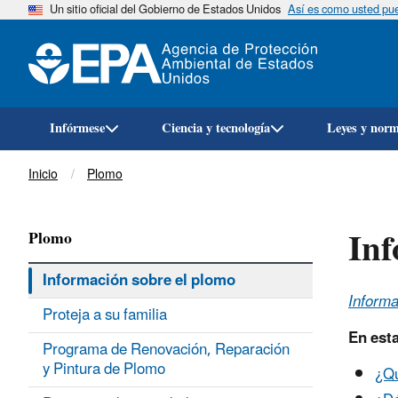
Un sitio oficial del Gobierno de Estados Unidos
Así es como usted pued
Infórmese
Ciencia y tecnología
Leyes y nor
Breadcrumb
Inicio
Plomo
Inf
Plomo
Información sobre el plomo
Informa
Proteja a su familia
En esta
Programa de Renovación, Reparación
y Pintura de Plomo
¿Qu