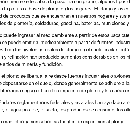
eriormente se le daba a la gasolina con plomo, algunos tipos d
 a la pintura a base de plomo en los hogares. El plomo y los 
d de productos que se encuentran en nuestros hogares y sus al
les de plomería, soldaduras, gasolina, baterías, municiones y
o puede ingresar al medioambiente a partir de estos usos que 
 se puede emitir al medioambiente a partir de fuentes industr
Si bien los niveles naturales de plomo en el suelo oscilan entr
ón y refinación han producido aumentos considerables en los 
 sitios de minería y fundición.
el plomo se libera al aire desde fuentes industriales o aviones
e depositarse en el suelo, donde generalmente se adhiere a las
bterránea según el tipo de compuesto de plomo y las caracterí
ándares reglamentarios federales y estatales han ayudado a r
ire, el agua potable, el suelo, los productos de consumo, los al
 más información sobre las fuentes de exposición al plomo: