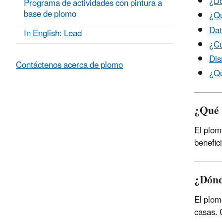
¿Dó
Programa de actividades con pintura a
base de plomo
¿Qu
Dat
In English: Lead
¿Cu
Dis
Contáctenos acerca de plomo
¿Qu
¿Qué 
El plom
benefic
¿Dónd
El plom
casas. 