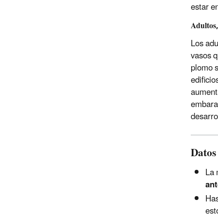
estar e
Adultos
Los adu
vasos q
plomo s
edifici
aumenta
embaraz
desarro
Datos
La 
ant
Has
est