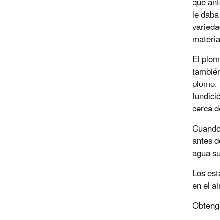
que ant
le daba
varieda
materia
El plom
también
plomo. 
fundici
cerca de
Cuando 
antes d
agua su
Los est
en el a
Obtenga