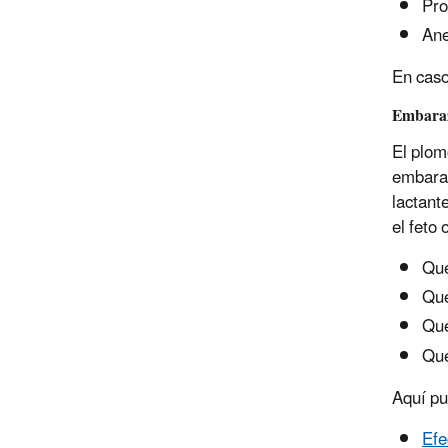
Pro
An
En caso
Embara
El plom
embaraz
lactant
el feto
Que
Que
Que
Que
Aquí pu
Efe