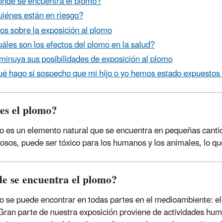
nde se encuentra el plomo?
iénes están en riesgo?
os sobre la exposición al plomo
áles son los efectos del plomo en la salud?
minuya sus posibilidades de exposición al plomo
é hago si sospecho que mi hijo o yo hemos estado expuestos
es el plomo?
o es un elemento natural que se encuentra en pequeñas cantida
iosos, puede ser tóxico para los humanos y los animales, lo que
e se encuentra el plomo?
o se puede encontrar en todas partes en el medioambiente: el a
Gran parte de nuestra exposición proviene de actividades huma