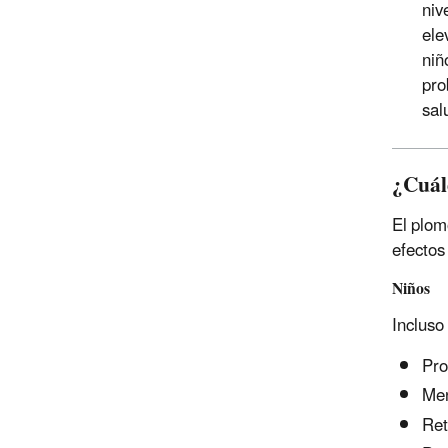
niv
ele
niñ
pro
sal
¿Cuále
El plom
efectos
Niños
Incluso
Pro
Men
Ret