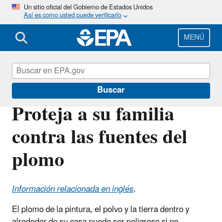
Pasar
Un sitio oficial del Gobierno de Estados Unidos
Así es como usted puede verificarlo
al
contenido
principal
MENÚ
Plomo
Buscar
Proteja a su familia
contra las fuentes del
plomo
Información relacionada en inglés
.
El plomo de la pintura, el polvo y la tierra dentro y
alrededor de su casa puede ser peligroso si no