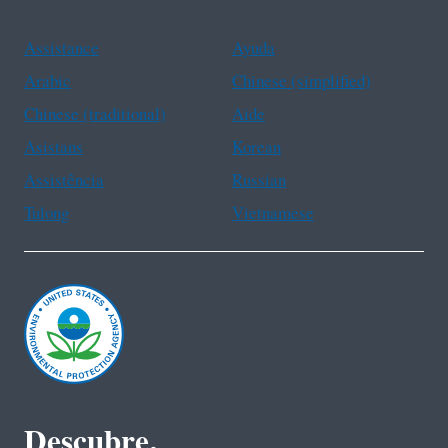
Assistance
Ayuda
Arabic
Chinese (simplified)
Chinese (traditional)
Aide
Asistans
Korean
Assistência
Russian
Tulong
Vietnamese
Descubre.