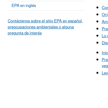
EPA en inglés
Con
Orí
Contáctenos sobre el sitio EPA en español,
Ame
preocupaciones ambientales o alguna
Pre
pregunta de interés
Lo 
Die
Ini
Pre
veg
Ley