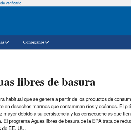
e verificarlo
Pasar
al
contenido
principal
mas
Conozcanos
as libres de basura
ra habitual que se genera a partir de los productos de consu
te en desechos marinos que contaminan ríos y océanos. El plá
z mayor debido a su persistencia y las consecuencias que tiene
 El programa Aguas libres de basura de la EPA trata de reduc
es de EE. UU.