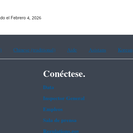
ado el Febrero 4, 2026
)
Chinese (traditional)
Aide
Asistans
Korean
Conéctese.
Data
Inspector General
Empleos
Sala de prensa
Regulations.gov