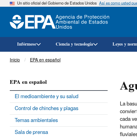
Un sitio oficial del Gobierno de Estados Unidos
Así es como usted pued
Infórmese
Ciencia y tecnología
Leyes y nor
Breadcrumb
Inicio
EPA en español
Agu
EPA en español
El medioambiente y su salud
La basu
Control de chinches y plagas
convier
cada ve
Temas ambientales
humana.
Sala de prensa
fluvial