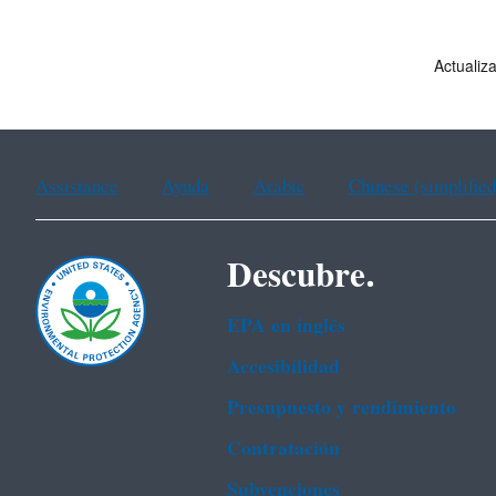
Actualiz
Assistance
Ayuda
Arabic
Chinese (simplified
Descubre.
EPA en ingl‌és
Accesibilidad
Presupuesto y rendimiento
Contratación
Subvenciones