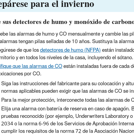
epárese para el invierno
e sus detectores de humo y monóxido de carbono 
ebe las alarmas de humo y CO mensualmente y cambie las pil
 alarmas tengan pilas selladas de 10 años. Sustituya la alar
gúrese de que los
detectores de humo (NFPA)
están instalado
mitorio y en todos los niveles de la casa, incluyendo el sótano.
ifique que las alarmas de CO
están instaladas fuera de cada do
oxicaciones por CO.
Siga las instrucciones del fabricante para su colocación y al
normas aplicables pueden exigir que las alarmas de CO se in
Para la mejor protección, interconecte todas las alarmas de
Elija una alarma con batería de reserva en caso de apagón. B
pruebas reconocido (por ejemplo, Underwriters Laboratory 
2034 o la norma 6-96 de los Servicios de Aprobación Intern
cumplir los requisitos de la norma 72 de la Asociación Nacio