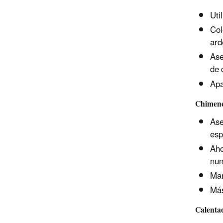
Uti
Col
ard
Ase
de 
Apa
Chimenea
Ase
esp
Aho
nun
Man
Más
Calenta