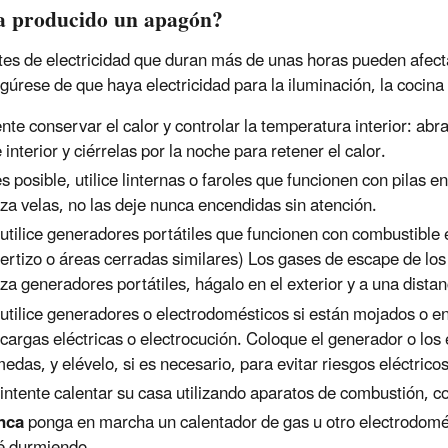
a producido un apagón?
tes de electricidad que duran más de unas horas pueden afectar 
egúrese de que haya electricidad para la iluminación, la cocina 
ente conservar el calor y controlar la temperatura interior: abra
e interior y ciérrelas por la noche para retener el calor.
es posible, utilice linternas o faroles que funcionen con pilas 
liza velas, no las deje nunca encendidas sin atención.
utilice generadores portátiles que funcionen con combustible e
ertizo o áreas cerradas similares) Los gases de escape de los
liza generadores portátiles, hágalo en el exterior y a una dista
utilice generadores o electrodomésticos si están mojados o 
cargas eléctricas o electrocución. Coloque el generador o los
edas, y elévelo, si es necesario, para evitar riesgos eléctricos
intente calentar su casa utilizando aparatos de combustión, c
nca
ponga en marcha un calentador de gas u otro electrodomés