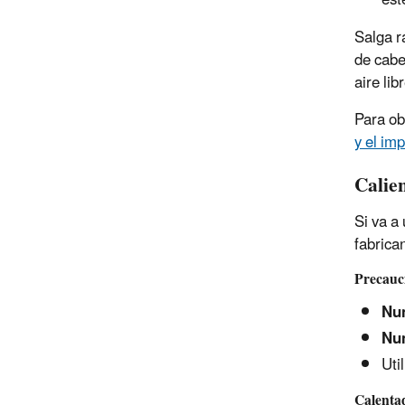
est
Salga r
de cabe
aire li
Para ob
y el im
Calie
Si va a
fabrica
Precauc
Nu
Nu
Uti
Calentad