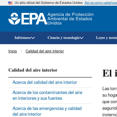
Un sitio oficial del Gobierno de Estados Unidos
Así es como usted pued
Infórmese
Ciencia y tecnología
Leyes y nor
Breadcrumb
Inicio
Calidad del aire interior
El 
Calidad del aire interior
Acerca del calidad del aire interior
Las tor
Acerca de los contaminantes del aire
su hoga
en interiores y sus fuentes
que con
segurid
Acerca de las emergencias y calidad
del aire interior
invierno