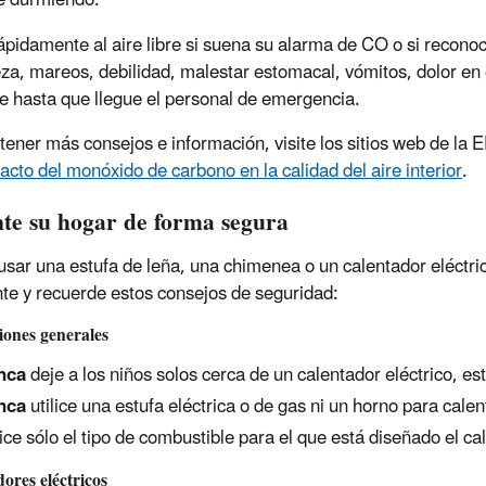
é durmiendo.
ápidamente al aire libre si suena su alarma de CO o si recono
za, mareos, debilidad, malestar estomacal, vómitos, dolor en
bre hasta que llegue el personal de emergencia.
tener más consejos e información, visite los sitios web de la
pacto del monóxido de carbono en la calidad del aire interior
.
nte su hogar de forma segura
 usar una estufa de leña, una chimenea o un calentador eléctri
nte y recuerde estos consejos de seguridad:
iones generales
nca
deje a los niños solos cerca de un calentador eléctrico, e
nca
utilice una estufa eléctrica o de gas ni un horno para calen
lice sólo el tipo de combustible para el que está diseñado el cal
ores eléctricos