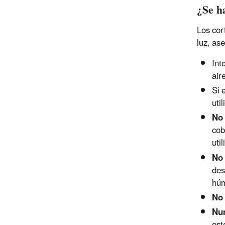
¿Se h
Los cor
luz, as
Int
air
Si 
uti
No
cob
uti
No
des
húm
No
Nu