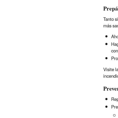
Prepá
Tanto s
más san
Aho
Hag
con
Pro
Visite 
incendi
Preve
Rep
Pre