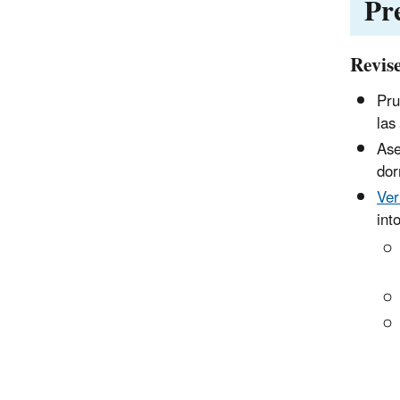
Pr
Revis
Pru
las
Ase
dor
Ver
int