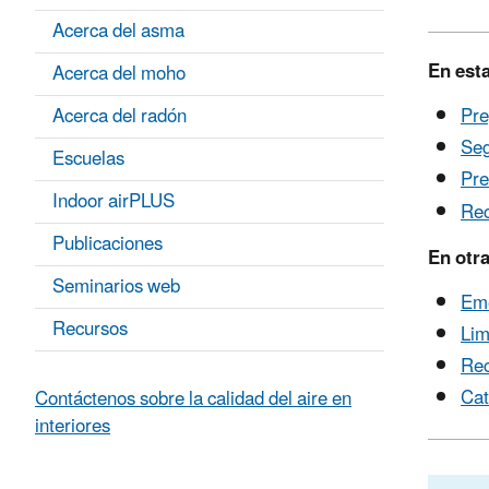
Acerca del asma
En est
Acerca del moho
Acerca del radón
Pre
Seg
Escuelas
Pre
Indoor airPLUS
Rec
Publicaciones
En otr
Seminarios web
Eme
Recursos
Lim
Rec
Cat
Contáctenos sobre la calidad del aire en
interiores