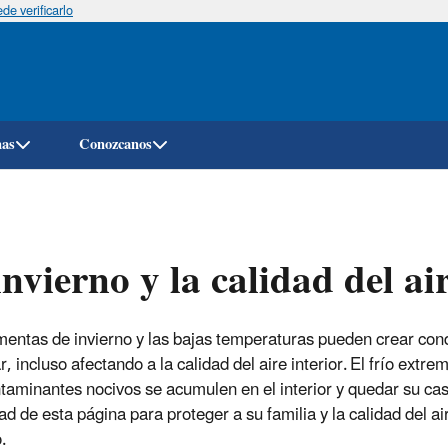
e verificarlo
Pasar
al
contenido
principal
mas
Conozcanos
invierno y la calidad del ai
mentas de invierno y las bajas temperaturas pueden crear con
r, incluso afectando a la calidad del aire interior. El frío ext
taminantes nocivos se acumulen en el interior y quedar su casa
ad de esta página para proteger a su familia y la calidad del ai
.