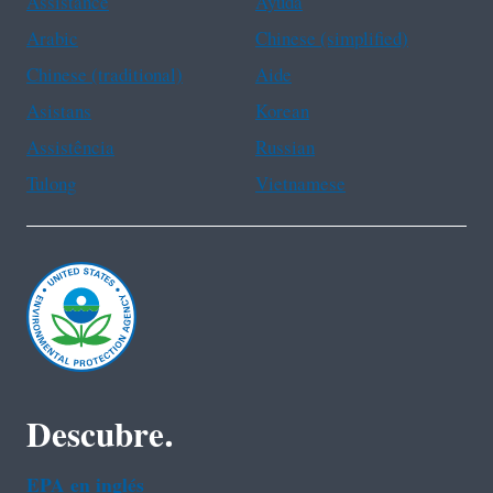
Assistance
Ayuda
Arabic
Chinese (simplified)
Chinese (traditional)
Aide
Asistans
Korean
Assistência
Russian
Tulong
Vietnamese
Descubre.
EPA en ingl‌és