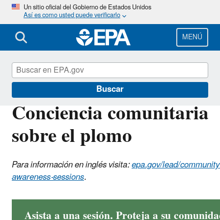
Pasar
Un sitio oficial del Gobierno de Estados Unidos
Así es como usted puede verificarlo
al
contenido
principal
MENÚ
Plomo
Buscar
Conciencia comunitaria
sobre el plomo
Para información en inglés visita:
epa.gov/lead/community
awareness-sessions
.
Asista a una sesión. Proteja a su comunida