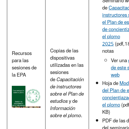
Seminario w
de
Capacitac
instructores
el Plan de e
de concienti
el plomo
2025
(pdf,1
Copias de las
notas
Recursos
dispositivas
para las
Ver una
utilizadas en las
sesiones de
de este 
sesiones
la EPA
web
de
Capacitación
Hoja de
Modi
de instructores
del Plan de 
sobre el Plan de
concientiaza
estudios
y de
el plomo
(pd
Información
KB)
sobre el plomo
.
PDF de las d
del seminari