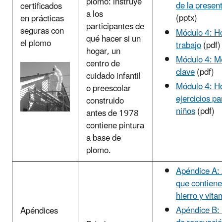
plomo: instruye
de la presen
certificados
a los
(pptx)
en prácticas
participantes de
seguras con
Módulo 4: H
qué hacer si un
el plomo
trabajo
(pdf)
hogar, un
Módulo 4: M
centro de
clave
(pdf)
cuidado infantil
Módulo 4: H
o preescolar
ejercicios pa
construido
niños
(pdf)
antes de 1978
contiene pintura
a base de
plomo.
Apéndice A:
que contiene
hierro y vit
Apéndice B:
Apéndices