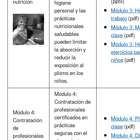
(pptx)
nutrición
higiene
Módulo 3: H
personal y las
trabajo
(pdf)
prácticas
nutricionales
Módulo 3: M
saludables
clave
(pdf)
pueden limitar
Módulo 3: H
la absorción y
ejercicios pa
reducir la
niños
(pdf)
exposición al
plomo en los
niños.
Módulo 4:
Contratación de
profesionales
Módulo 4:
certificados en
Módulo 4: P
Contratación
prácticas
clase
(pdf)
de
seguras con el
Módulo 4: Di
profesionales