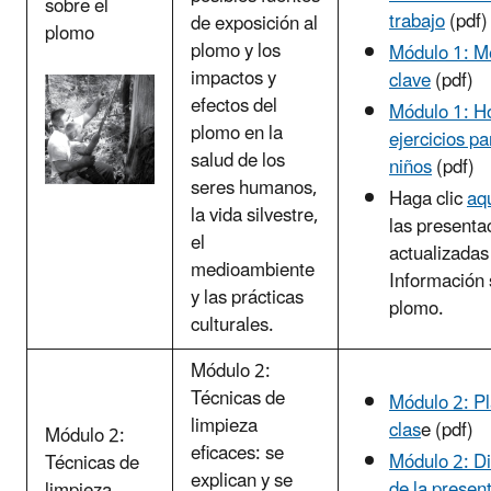
sobre el
trabajo
(pdf)
de exposición al
plomo
plomo y los
Módulo 1: M
impactos y
clave
(pdf)
efectos del
Módulo 1: H
plomo en la
ejercicios pa
salud de los
niños
(pdf)
seres humanos,
Haga clic
aq
la vida silvestre,
las presenta
el
actualizadas
medioambiente
Información 
y las prácticas
plomo.
culturales.
Módulo 2:
Técnicas de
Módulo 2: P
limpieza
clas
e (pdf)
Módulo 2:
eficaces: se
Módulo 2: Di
Técnicas de
explican y se
de la presen