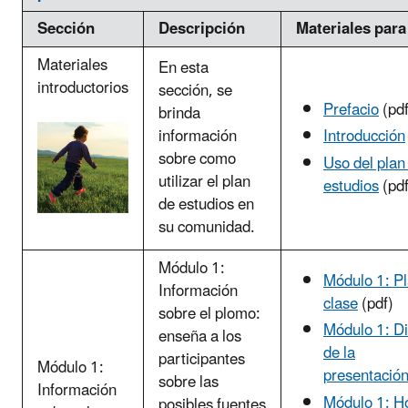
Sección
Descripción
Materiales para
Materiales
En esta
introductorios
sección, se
Prefacio
(pdf
brinda
información
Introducción
sobre como
Uso del plan
utilizar el plan
estudios
(pdf
de estudios en
su comunidad.
Módulo 1:
Módulo 1: P
Información
clase
(pdf)
sobre el plomo:
Módulo 1: Di
enseña a los
de la
participantes
Módulo 1:
presentació
sobre las
Información
Módulo 1: H
posibles fuentes