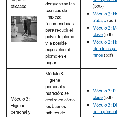
limpieza
demuestran las
(pptx)
eficaces
técnicas de
Módulo 2: H
limpieza
trabajo
(pdf)
recomendadas
Módulo 2: M
para reducir el
clave
(pdf)
polvo de plomo
Módulo 2: H
y la posible
ejercicios pa
exposición al
niños
(pdf)
plomo en el
hogar.
Módulo 3:
Higiene
personal y
Módulo 3: P
nutrición: se
clase
(pdf)
Módulo 3:
centra en cómo
Módulo 3: Di
Higiene
los buenos
de la presen
personal y
hábitos de