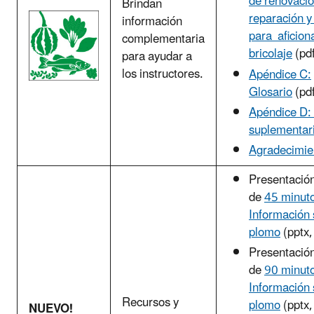
de renovació
Brindan
reparación y
información
para aficion
complementaria
bricolaje
(pd
para ayudar a
los instructores.
Apéndice C:
Glosario
(pd
Apéndice D:
suplementar
Agradecimie
Presentació
de
45 minut
Información 
plomo
(pptx,
Presentació
de
90 minut
Información 
Recursos y
plomo
(pptx,
NUEVO!