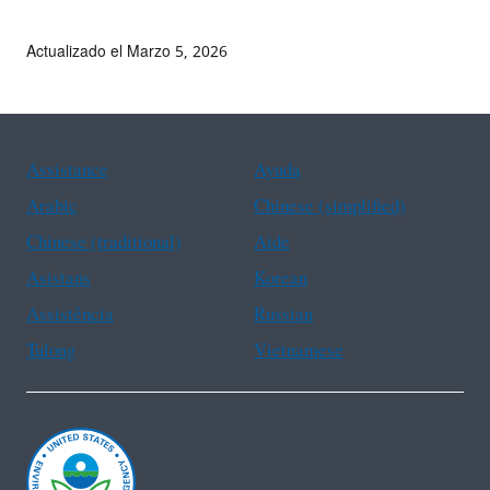
Actualizado el Marzo 5, 2026
Assistance
Ayuda
Arabic
Chinese (simplified)
Chinese (traditional)
Aide
Asistans
Korean
Assistência
Russian
Tulong
Vietnamese