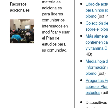
materiales
Libro de act
Recursos
adicionales
para niños s
adicionales
para líderes
plomo
(pdf, 
comunitarios
Colección de
interesados en
sobre el plo
modificar y usar
Más aliment
el Plan de
contienen cal
estudios para
y vitamina C
su comunidad.
KB)
Media hoja 
información 
plomo
(pdf)
Preguntas F
sobre el Pla
estudios
(pdf
Diapositivas