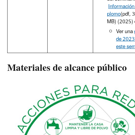
Información
plomo
(pdf, 
MB) (2025) 
Ver una
de 2023
este sem
Materiales de alcance público